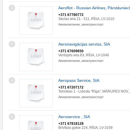
Aeroflot - Russian Airlines, Pārstāvniec
2
+371 67780772
Skolas iela 21 - 511, RĪGA, LV-1010
Авиакомпании, авиатранспорт
Aeronavigācijas serviss, SIA
3
+371 67609650
Ventspils iela 63, RĪGA, LV-1046
Авиакомпании, авиатранспорт
Aeropass Service, SIA
4
+371 67207172
Tehnikas 1 - Lidosta "Rīga", MĀRUPES NOV.,
Авиакомпании, авиатранспорт
Aeroservice , SIA
5
+371 67818128
Brīvības gatve 224, RĪGA, LV-1039