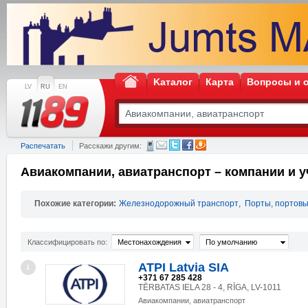
Kаталог
Карта
Вопросы и 
LV
RU
EN
Распечатать
Расскажи другим:
Авиакомпании, авиатранспорт – компании и 
Похожие категории:
Железнодорожный транспорт
,
Порты, портовы
Классифицировать по:
Местонахождения
По умолчанию
ATPI Latvia SIA
1
+371 67 285 428
TĒRBATAS IELA 28 - 4, RĪGA, LV-1011
Авиакомпании, авиатранспорт