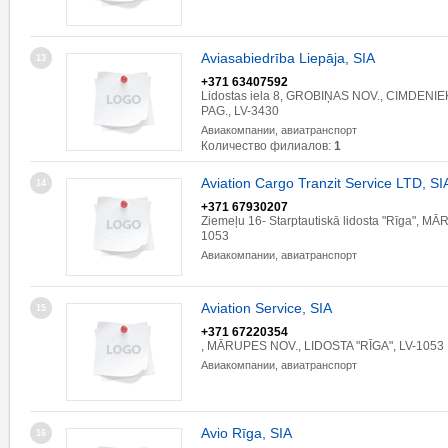
Aviasabiedrība Liepāja, SIA
13
+371 63407592
Lidostas iela 8, GROBIŅAS NOV., CIMDENI
PAG., LV-3430
Авиакомпании, авиатранспорт
Количество филиалов:
1
Aviation Cargo Tranzit Service LTD, SI
14
+371 67930207
Ziemeļu 16- Starptautiskā lidosta "Rīga", M
1053
Авиакомпании, авиатранспорт
Aviation Service, SIA
15
+371 67220354
, MĀRUPES NOV., LIDOSTA "RĪGA", LV-1053
Авиакомпании, авиатранспорт
Avio Rīga, SIA
16