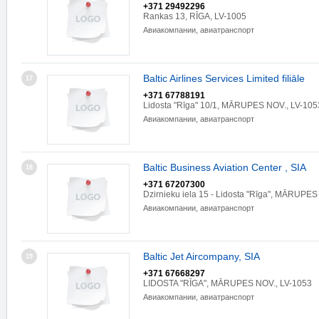
+371 29492296
Rankas 13, RĪGA, LV-1005
Авиакомпании, авиатранспорт
Baltic Airlines Services Limited filiāle
17
+371 67788191
Lidosta "Rīga" 10/1, MĀRUPES NOV., LV-105
Авиакомпании, авиатранспорт
Baltic Business Aviation Center , SIA
18
+371 67207300
Dzirnieku iela 15 - Lidosta "Rīga", MĀRUPES
Авиакомпании, авиатранспорт
Baltic Jet Aircompany, SIA
19
+371 67668297
LIDOSTA "RĪGA", MĀRUPES NOV., LV-1053
Авиакомпании, авиатранспорт