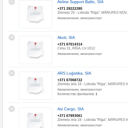
Airline Support Baltic, SIA
9
+371 29222280
Ziemeļu 20 - Lidosta "Rīga", MĀRUPES NOV
Авиакомпании, авиатранспорт
Akoti, SIA
10
+371 67014314
Cēsu 31, RĪGA, LV-1012
Авиакомпании, авиатранспорт
ARS Loǵistika, SIA
11
+371 67068722
Ziemeļu iela 18 - Lidosta "Rīga", MĀRUPES 
Авиакомпании, авиатранспорт
Количество филиалов:
1
Asi Cargo, SIA
12
+371 67893061
Ziemeļu iela 18 - Lidosta "Rīga", MĀRUPES 
Авиакомпании, авиатранспорт