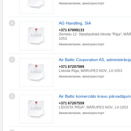
Авиакомпании, авиатранспорт
AG Handling, SIA
6
+371 67009133
Ziemeļu 12- Starptautiskā lidosta "Rīga", M
1053
Авиакомпании, авиатранспорт
Air Baltic Corporation AS, administrācij
7
+371 67207069
Lidosta Rīga, MĀRUPES NOV., LV-1053
Авиакомпании, авиатранспорт
Air Baltic komerciālo kravu pārvadāju
8
+371 67207559
LIDOSTA "RĪGA", MĀRUPES NOV., LV-1053
Авиакомпании, авиатранспорт