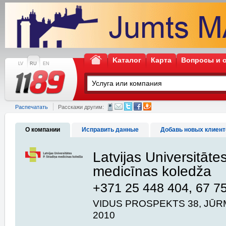
Kаталог
Карта
Вопросы и 
LV
RU
EN
Распечатать
Расскажи другим:
О компании
Исправить данные
Добавь новых клиент
Latvijas Universitāte
medicīnas koledža
+371 25 448 404, 67 7
VIDUS PROSPEKTS 38, JŪRM
2010