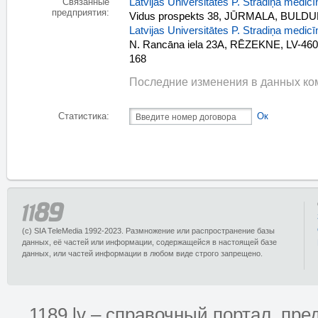
Latvijas Universitātes P. Stradiņa medic
Связанные
предприятия:
Vidus prospekts 38, JŪRMALA, BULDUR
Latvijas Universitātes P. Stradiņa medicī
N. Rancāna iela 23A, RĒZEKNE, LV-4601
168
Последние изменения в данных ком
Статистика:
Ок
(c) SIA TeleMedia 1992-2023. Размножение или распространение базы
данных, её частей или информации, содержащейся в настоящей базе
данных, или частей информации в любом виде строго запрещено.
1189.lv – справочный портал, п