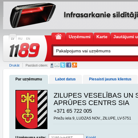
Uzņēmumi
Karte
Jautājumi u
LV
RU
EN
Drukāt
Pastāsti citiem:
Par uzņēmumu
Labot datus
Piesaisti jaunus klientus
ZILUPES VESELĪBAS UN 
APRŪPES CENTRS SIA
+371 65 722 005
Priežu iela 9, LUDZAS NOV., ZILUPE, LV-5751
Uzņēmuma saite:
Kopēt