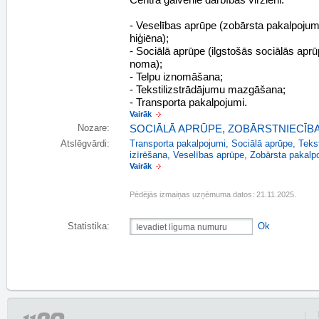
Centra galvenie darbības virzieni:
- Veselības aprūpe (zobārsta pakalpojum
hiģiēna);
- Sociālā aprūpe (ilgstošās sociālās apr
noma);
- Telpu iznomāšana;
- Tekstilizstrādājumu mazgāšana;
- Transporta pakalpojumi.
Vairāk
Nozare:
SOCIĀLĀ APRŪPE
,
ZOBĀRSTNIECĪB
Atslēgvārdi:
Transporta pakalpojumi
,
Sociālā aprūpe
,
Teks
izīrēšana
,
Veselības aprūpe
,
Zobārsta pakalp
Vairāk
Pēdējās izmaiņas uzņēmuma datos: 21.11.2025.
Statistika:
Ok