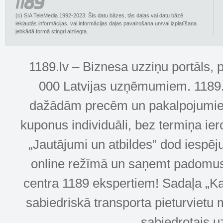
(c) SIA TeleMedia 1992-2023. Šīs datu bāzes, tās daļas vai datu bāzē
iekļautās informācijas, vai informācijas daļas pavairošana un/vai izplatīšana
jebkādā formā stingri aizliegta.
1189.lv – Biznesa uzziņu portāls, 
000 Latvijas uzņēmumiem. 1189.lv
dažādām precēm un pakalpojumiem! 
kuponus individuāli, bez termiņa ie
„Jautājumi un atbildes” dod iespēj
online režīmā un saņemt padomus u
centra 1189 ekspertiem! Sadaļa „Kar
sabiedriskā transporta pieturvietu 
sabiedrotais u