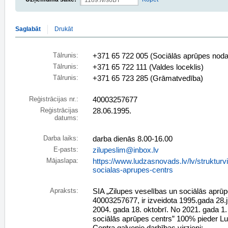
Saglabāt
Drukāt
Tālrunis:
+371 65 722 005 (Sociālās aprūpes noda
Tālrunis:
+371 65 722 111 (Valdes loceklis)
Tālrunis:
+371 65 723 285 (Grāmatvedība)
Reģistrācijas nr.:
40003257677
Reģistrācijas
28.06.1995.
datums:
Darba laiks:
darba dienās 8.00-16.00
E-pasts:
zilupeslim@inbox.lv
Mājaslapa:
https://www.ludzasnovads.lv/lv/strukturv
socialas-aprupes-centrs
Apraksts:
SIA „Zilupes veselības un sociālās aprūpe
40003257677, ir izveidota 1995.gada 28.jū
2004. gada 18. oktobrī. No 2021. gada 1. 
sociālās aprūpes centrs” 100% pieder L