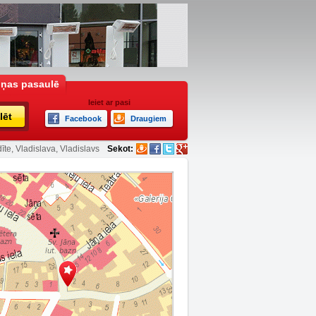
iņas pasaulē
Ieiet ar pasi
lēt
Facebook
Draugiem
īte, Vladislava, Vladislavs
Sekot: