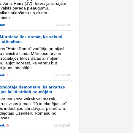
s Jānis Reirs (JV). Intervijā runājām
r valsts parāda pieaugumu,
ikas atlabšanu un citiem
umiem.
irāk
12.05.2020
Mūrniece liek domāt, ka sākusi
 attiecības
cas "Hotel Roma" vadītāja un bijusī
tu ministre Linda Mūrniece arvien
sociālajos tīklos dalās ar mīļiem
, ļaujot noprast, ka varētu būt
i jaunu sirdsāķīti.
irāk
12.05.2020
īzdejotāja demonstrē, kā ārkārtas
ijas laikā strādā no mājām
vīrusa krīze vairāk vai mazāk,
rusi visas jomas. Tā ietekmējusi arī
es industrijas pārstāvjus, piemēram,
īzdejotāju Dženiferu Romasu no
asas.
irāk
12.05.2020