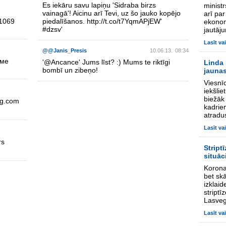
Es iekāru savu lapiņu 'Sidraba birzs
ministr
vainagā'! Aicinu arī Tevi, uz šo jauko kopējo
arī pa
31069
piedalīšanos.
http://t.co/t7YqmAPjEW
'
ekonom
#dzsv
'
jautāj
Lasīt va
@@Janis_Presis
10.06.13.
08:34
ьме
'
@Ancance
' Jums līst? :) Mums te riktīgi
Linda 
bombī un zibeņo!
jaunas
Viesnī
iekšlie
biežāk 
ng.com
kadriem
atradus
Lasīt va
rs
Stript
situāc
Korona
bet skā
izklaid
stript
Lasveg
Lasīt va