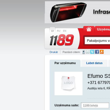
Uzņēm
LV
RU
EN
Drukāt
Pastāsti citiem:
Par uzņēmumu
Labot datus
Efumo S
+371 67797
Audēju iela 6, R
Uzņēmuma saite: