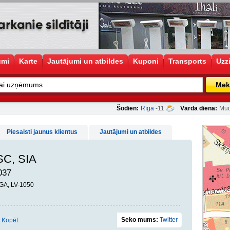
umi
Karte
Jautājumi un atbildes
Kuponi
Transports
Uzz
Mek
Šodien:
Rīga
-11
Vārda diena:
Mud
Piesaisti jaunus klientus
Jautājumi un atbildes
SC, SIA
037
ĪGA, LV-1050
Seko mums:
Twitter
Kopēt