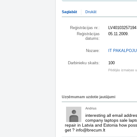
Saglabāt
Drukāt
Reģistrācijas nr.:
LV40103257194
Reģistrācijas
05.11.2009.
datums:
Nozare:
IT PAKALPOJU
Darbinieku skaits:
100
Pēdējās izmaiņas 
Uzņēmumam uzdotie jautājumi
Andrius
interesting all email addres
company laptops sale lapt
repair in Latvia and Estonia how poss
get ? info@brecum.lt