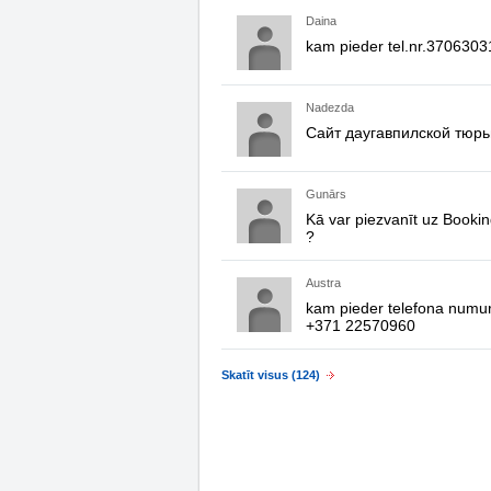
Daina
kam pieder tel.nr.370630
Nadezda
Сайт даугавпилской тюр
Gunārs
Kā var piezvanīt uz Booki
?
Austra
kam pieder telefona numu
+371 22570960
Skatīt visus (124)