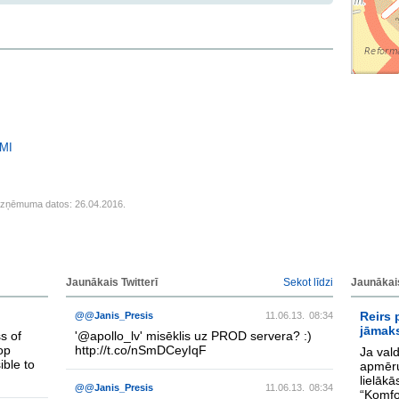
MI
uzņēmuma datos: 26.04.2016.
Jaunākais Twitterī
Sekot līdzi
Jaunākai
Reirs 
@@Janis_Presis
11.06.13.
08:34
jāmaks
s of
'
@apollo_lv
' misēklis uz PROD servera? :)
op
http://t.co/nSmDCeyIqF
Ja vald
ible to
apmēru
lielākā
@@Janis_Presis
11.06.13.
08:34
“Komfo