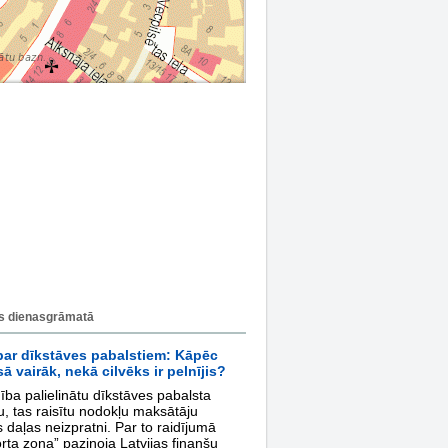
s dienasgrāmatā
par dīkstāves pabalstiem: Kāpēc
ā vairāk, nekā cilvēks ir pelnījis?
ība palielinātu dīkstāves pabalsta
, tas raisītu nodokļu maksātāju
s daļas neizpratni. Par to raidījumā
rta zona” paziņoja Latvijas finanšu