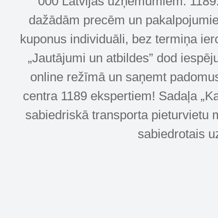
000 Latvijas uzņēmumiem. 1189.lv
dažādām precēm un pakalpojumiem! 
kuponus individuāli, bez termiņa ie
„Jautājumi un atbildes” dod iespēj
online režīmā un saņemt padomus u
centra 1189 ekspertiem! Sadaļa „Kar
sabiedriskā transporta pieturvietu 
sabiedrotais u