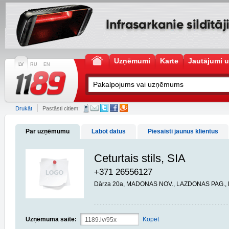
Uzņēmumi
Karte
Jautājumi u
LV
RU
EN
Drukāt
Pastāsti citiem:
Par uzņēmumu
Labot datus
Piesaisti jaunus klientus
Ceturtais stils, SIA
+371 26556127
Dārza 20a, MADONAS NOV., LAZDONAS PAG.,
Uzņēmuma saite:
Kopēt