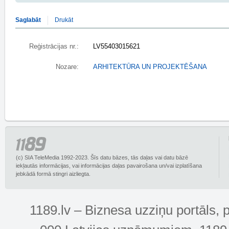
Saglabāt
Drukāt
Reģistrācijas nr.:
LV55403015621
Nozare:
ARHITEKTŪRA UN PROJEKTĒŠANA
(c) SIA TeleMedia 1992-2023. Šīs datu bāzes, tās daļas vai datu bāzē
iekļautās informācijas, vai informācijas daļas pavairošana un/vai izplatīšana
jebkādā formā stingri aizliegta.
1189.lv – Biznesa uzziņu portāls, 