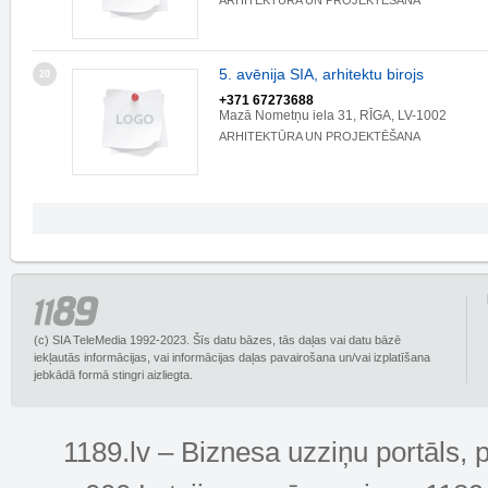
ARHITEKTŪRA UN PROJEKTĒŠANA
5. avēnija SIA, arhitektu birojs
20
+371 67273688
Mazā Nometņu iela 31, RĪGA, LV-1002
ARHITEKTŪRA UN PROJEKTĒŠANA
(c) SIA TeleMedia 1992-2023. Šīs datu bāzes, tās daļas vai datu bāzē
iekļautās informācijas, vai informācijas daļas pavairošana un/vai izplatīšana
jebkādā formā stingri aizliegta.
1189.lv – Biznesa uzziņu portāls, 