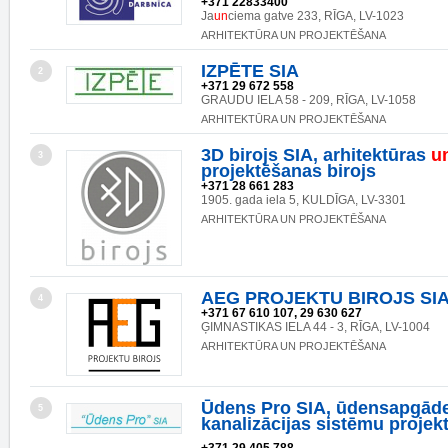
+371 22833400
Ja
un
ciema gatve 233, RĪGA, LV-1023
ARHITEKTŪRA UN PROJEKTĒŠANA
IZPĒTE SIA
2
+371 29 672 558
GRAUDU IELA 58 - 209, RĪGA, LV-1058
ARHITEKTŪRA UN PROJEKTĒŠANA
3D birojs SIA, arhitektūras
u
3
projektēšanas birojs
+371 28 661 283
1905. gada iela 5, KULDĪGA, LV-3301
ARHITEKTŪRA UN PROJEKTĒŠANA
AEG PROJEKTU BIROJS SI
4
+371 67 610 107, 29 630 627
ĢIMNASTIKAS IELA 44 - 3, RĪGA, LV-1004
ARHITEKTŪRA UN PROJEKTĒŠANA
Ūdens Pro SIA, ūdensapgād
5
kanalizācijas sistēmu projek