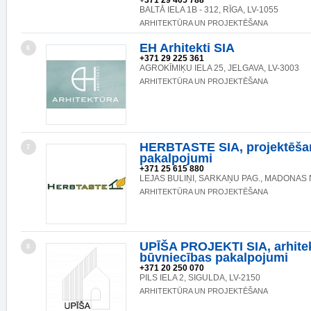
+371 29 405 788
BALTĀ IELA 1B - 312, RĪGA, LV-1055
ARHITEKTŪRA UN PROJEKTĒŠANA
EH Arhitekti SIA
6
+371 29 225 361
AGROKĪMIĶU IELA 25, JELGAVA, LV-3003
ARHITEKTŪRA UN PROJEKTĒŠANA
HERBTASTE SIA, projektēša
7
pakalpojumi
+371 25 615 880
LEJAS BULIŅI, SARKAŅU PAG., MADONAS N
ARHITEKTŪRA UN PROJEKTĒŠANA
UPĪŠA PROJEKTI SIA, arhite
8
būvniecības pakalpojumi
+371 20 250 070
PILS IELA 2, SIGULDA, LV-2150
ARHITEKTŪRA UN PROJEKTĒŠANA