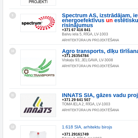
Spectrum AS, izstrādājam, i
9
energoefektīvus
un
estētisk
risinājumus
+371 67 416 841
Balvu iela 5, RĪGA, LV-1003
ARHITEKTŪRA UN PROJEKTĒŠANA
Agro transports, dīķu tīrīšan
10
+371 26354784
Viskaļu 93, JELGAVA, LV-3008
ARHITEKTŪRA UN PROJEKTĒŠANA
INNATS SIA, gāzes vadu pro
11
+371 29 641 507
TOMA IELA 2, RĪGA, LV-1003
ARHITEKTŪRA UN PROJEKTĒŠANA
1.618 SIA, arhitektu birojs
12
+371 29161749