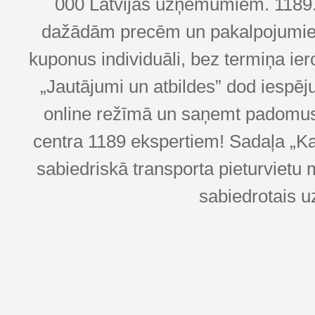
000 Latvijas uzņēmumiem. 1189.lv
dažādām precēm un pakalpojumiem! 
kuponus individuāli, bez termiņa ie
„Jautājumi un atbildes” dod iespēj
online režīmā un saņemt padomus u
centra 1189 ekspertiem! Sadaļa „Kar
sabiedriskā transporta pieturvietu 
sabiedrotais u