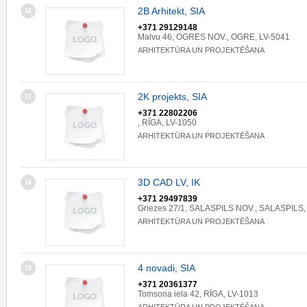
2B Arhitekt, SIA
16
+371 29129148
Malvu 46, OGRES NOV., OGRE, LV-5041
ARHITEKTŪRA UN PROJEKTĒŠANA
2K projekts, SIA
17
+371 22802206
, RĪGA, LV-1050
ARHITEKTŪRA UN PROJEKTĒŠANA
3D CAD LV, IK
18
+371 29497839
Griezes 27/1, SALASPILS NOV., SALASPILS,
ARHITEKTŪRA UN PROJEKTĒŠANA
4 novadi, SIA
19
+371 20361377
Tomsona iela 42, RĪGA, LV-1013