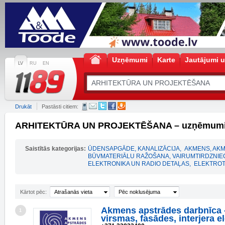
Uzņēmumi
Karte
Jautājumi u
LV
RU
EN
Drukāt
Pastāsti citiem:
ARHITEKTŪRA UN PROJEKTĒŠANA – uzņēmumi 
Saistītās kategorijas:
ŪDENSAPGĀDE, KANALIZĀCIJA
,
AKMENS, AK
BŪVMATERIĀLU RAŽOŠANA, VAIRUMTIRDZNIE
ELEKTRONIKA UN RADIO DETAĻAS
,
ELEKTROT
Kārtot pēc:
Atrašanās vieta
Pēc noklusējuma
Akmens apstrādes darbnīca 
1
virsmas, fasādes, interjera e