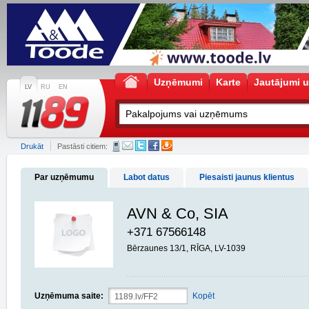
Uzņēmumi
Karte
Jautājumi u
LV
RU
EN
Drukāt
Pastāsti citiem:
Par uzņēmumu
Labot datus
Piesaisti jaunus klientus
AVN & Co, SIA
+371 67566148
Bērzaunes 13/1, RĪGA, LV-1039
Uzņēmuma saite:
Kopēt