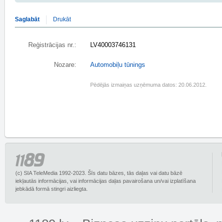
Saglabāt
Drukāt
Reģistrācijas nr.:
LV40003746131
Nozare:
Automobiļu tūnings
Pēdējās izmaiņas uzņēmuma datos: 20.06.2012.
(c) SIA TeleMedia 1992-2023. Šīs datu bāzes, tās daļas vai datu bāzē
iekļautās informācijas, vai informācijas daļas pavairošana un/vai izplatīšana
jebkādā formā stingri aizliegta.