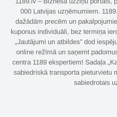
1189.lv – Biznesa uzziņu portāls, 
000 Latvijas uzņēmumiem. 1189.lv
dažādām precēm un pakalpojumiem! 
kuponus individuāli, bez termiņa ie
„Jautājumi un atbildes” dod iespēj
online režīmā un saņemt padomus u
centra 1189 ekspertiem! Sadaļa „Kar
sabiedriskā transporta pieturvietu 
sabiedrotais u