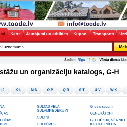
umi
Karte
Jautājumi un atbildes
Kuponi
Transports
Uzz
Mek
Šodien:
Rīga
-11
Vārda diena:
Mud
stāžu un organizāciju katalogs, G-H
-
-
-
-
-
-
-
-
I
J
K
L
M
N
O
P
Q
R
S
T
U
V
W
X
NA
GULTAS VEĻA,
Griestu segumi
GUĻAMPIEDERUMI
ĪCAS
ĢENERĀTORI
GULTŅI
EDĪBAS
ĢEODĒZIJA, MĒRNIEC
JUMI
GUĻBŪVES
KARTOGRĀFIJA