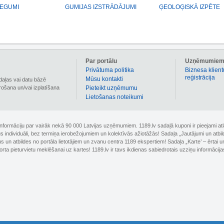
SEGUMI
GUMIJAS IZSTRĀDĀJUMI
ĢEOLOĢISKĀ IZPĒTE
Par portālu
Uzņēmumie
Privātuma politika
Biznesa klient
reģistrācija
Mūsu kontakti
daļas vai datu bāzē
irošana un/vai izplatīšana
Pieteikt uzņēmumu
Lietošanas noteikumi
 informāciju par vairāk nekā 90 000 Latvijas uzņēmumiem. 1189.lv sadaļā kuponi ir pieejami
nus individuāli, bez termiņa ierobežojumiem un kolektīvās ažiotāžās! Sadaļa „Jautājumi un atbi
un atbildes no portāla lietotājiem un zvanu centra 1189 ekspertiem! Sadaļa „Karte’ – ērtai un
orta pieturvietu meklēšanai uz kartes! 1189.lv ir tavs ikdienas sabiedrotais uzziņu informācija