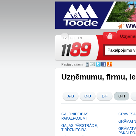
Uzņēm
LV
RU
EN
Pastāsti citiem:
Uzņēmumu, firmu, ie
-
-
-
-
A
B
C
D
E
F
G
H
GALDNIECĪBAS
GRAVĒŠA
PAKALPOJUMI
GRĀMATN
GAĻAS PĀRSTRĀDE,
GRĀMATV
TIRDZNIECĪBA
PAKALPO