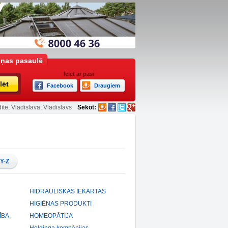
iņas pasaulē
Ieiet ar pasi
lēt
Facebook
Draugiem
īte, Vladislava, Vladislavs
Sekot:
-
Y
Z
HIDRAULISKĀS IEKĀRTAS
HIGIĒNAS PRODUKTI
ĪBA,
HOMEOPĀTIJA