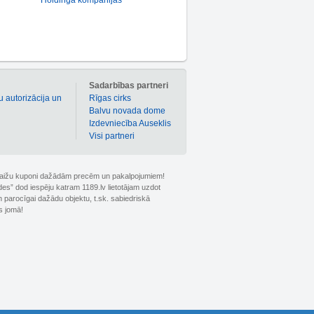
Holdinga kompānijas
m
Sadarbības partneri
u autorizācija un
Rīgas cirks
Balvu novada dome
Izdevniecība Auseklis
Visi partneri
 atlaižu kuponi dažādām precēm un pakalpojumiem!
ldes” dod iespēju katram 1189.lv lietotājam uzdot
 parocīgai dažādu objektu, t.sk. sabiedriskā
s jomā!