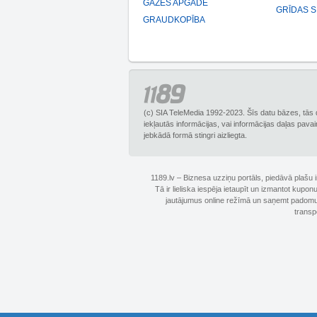
GĀZES APGĀDE
GRĪDAS 
GRAUDKOPĪBA
(c) SIA TeleMedia 1992-2023. Šīs datu bāzes, tās 
iekļautās informācijas, vai informācijas daļas pava
jebkādā formā stingri aizliegta.
1189.lv – Biznesa uzziņu portāls, piedāvā plašu
Tā ir lieliska iespēja ietaupīt un izmantot kupo
jautājumus online režīmā un saņemt padomus 
transp