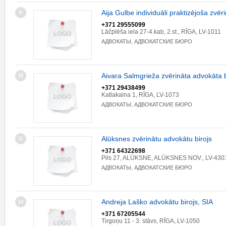
Aija Gulbe individuāli praktizējoša zvē
9
+371 29555099
Lāčplēša iela 27-4.kab, 2.st., RĪGA, LV-1011
АДВОКАТЫ, АДВОКАТСКИЕ БЮРО
Aivara Salmgrieža zvērināta advokāta b
10
+371 29438499
Katlakalna 1, RĪGA, LV-1073
АДВОКАТЫ, АДВОКАТСКИЕ БЮРО
Alūksnes zvērinātu advokātu birojs
11
+371 64322698
Pils 27, ALŪKSNE, ALŪKSNES NOV., LV-430
АДВОКАТЫ, АДВОКАТСКИЕ БЮРО
Andreja Laško advokātu birojs, SIA
12
+371 67205544
Tirgoņu 11 - 3. stāvs, RĪGA, LV-1050