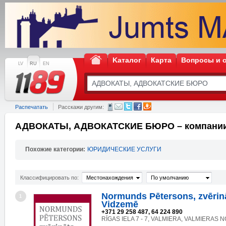
Kаталог
Карта
Вопросы и 
LV
RU
EN
Распечатать
Расскажи другим:
АДВОКАТЫ, АДВОКАТСКИЕ БЮРО – компании
Похожие категории:
ЮРИДИЧЕСКИЕ УСЛУГИ
Классифицировать по:
Местонахождения
По умолчанию
Normunds Pētersons, zvērin
1
Vidzemē
+371 29 258 487, 64 224 890
RĪGAS IELA 7 - 7, VALMIERA, VALMIERAS NO