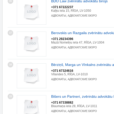
BDO Law zvērinātu advokātu birojs
16
+371 67222237
Kaļķu iela 15, RĪGA, LV-1050
АДВОКАТЫ, АДВОКАТСКИЕ БЮРО
Berovskis un Razgaila zvērinātu advokā
17
+371 29234396
Mazā Nometņu iela 47, RĪGA, LV-1004
АДВОКАТЫ, АДВОКАТСКИЕ БЮРО
Bērziņš, Marga un Vīnkalns zvērinātu a
18
+371 67324616
Vīlandes 5, RĪGA, LV-1010
АДВОКАТЫ, АДВОКАТСКИЕ БЮРО
Bišers un Partneri, zvērinātu advokātu 
19
+371 67338882
Blaumaņa iela 28, RĪGA, LV-1011
АДВОКАТЫ, АДВОКАТСКИЕ БЮРО