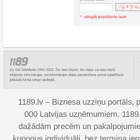
* - obligāti aizpildāmie lauki
(c) SIA TeleMedia 1992-2023. Šīs datu bāzes, tās daļas vai datu bāzē
iekļautās informācijas, vai informācijas daļas pavairošana un/vai izplatīšana
jebkādā formā stingri aizliegta.
1189.lv – Biznesa uzziņu portāls, 
000 Latvijas uzņēmumiem. 1189.lv
dažādām precēm un pakalpojumiem! 
kuponus individuāli, bez termiņa ie