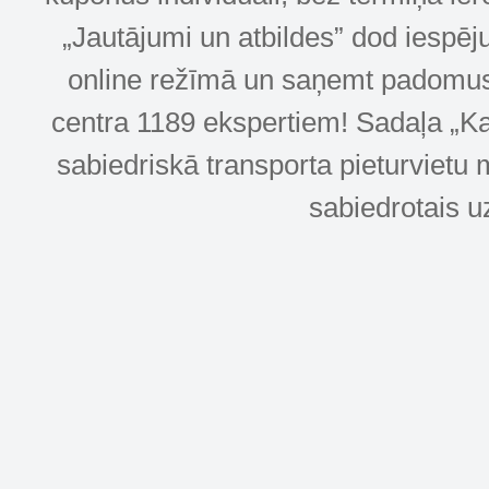
„Jautājumi un atbildes” dod iespēj
online režīmā un saņemt padomus u
centra 1189 ekspertiem! Sadaļa „Kar
sabiedriskā transporta pieturvietu 
sabiedrotais u