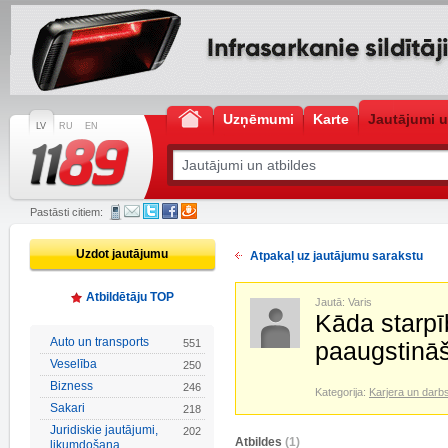
Uzņēmumi
Karte
Jautājumi u
LV
RU
EN
Pastāsti citiem:
Uzdot jautājumu
Atpakaļ uz jautājumu sarakstu
Atbildētāju TOP
Jautā: Varis
Kāda starpīb
Auto un transports
551
paaugstinā
Veselība
250
Bizness
246
Kategorija:
Karjera un darb
Sakari
218
Juridiskie jautājumi,
202
Atbildes
(1)
likumdošana