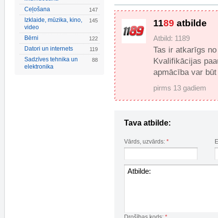
Ceļošana
147
Izklaide, mūzika, kino,
145
11
89
atbilde
video
Bērni
Atbild: 1189
122
Datori un internets
Tas ir atkarīgs no
119
Sadzīves tehnika un
Kvalifikācijas pa
88
elektronika
apmācība var būt
pirms 13 gadiem
Tava atbilde:
Vārds, uzvārds:
*
E
Drošības kods:
*