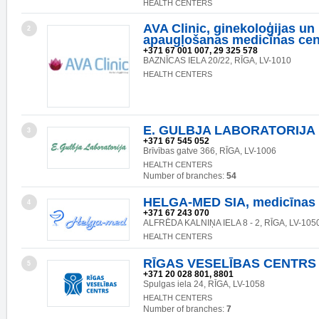
HEALTH CENTERS
AVA Clinic, ginekoloģijas un
2
apaugļošanas medicīnas cen
+371 67 001 007, 29 325 578
BAZNĪCAS IELA 20/22, RĪGA, LV-1010
HEALTH CENTERS
E. GULBJA LABORATORIJA
3
+371 67 545 052
Brīvības gatve 366, RĪGA, LV-1006
HEALTH CENTERS
Number of branches:
54
HELGA-MED SIA, medicīnas 
4
+371 67 243 070
ALFRĒDA KALNIŅA IELA 8 - 2, RĪGA, LV-105
HEALTH CENTERS
RĪGAS VESELĪBAS CENTRS 
5
+371 20 028 801, 8801
Spulgas iela 24, RĪGA, LV-1058
HEALTH CENTERS
Number of branches:
7