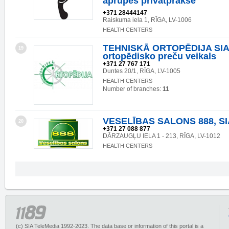
aprūpes privātprakse
+371 28444147
Raiskuma iela 1, RĪGA, LV-1006
HEALTH CENTERS
TEHNISKĀ ORTOPĒDIJA SIA
19
ortopēdisko preču veikals
+371 27 767 171
Duntes 20/1, RĪGA, LV-1005
HEALTH CENTERS
Number of branches:
11
VESELĪBAS SALONS 888, SI
20
+371 27 088 877
DĀRZAUGĻU IELA 1 - 213, RĪGA, LV-1012
HEALTH CENTERS
(c) SIA TeleMedia 1992-2023. The data base or information of this portal is a