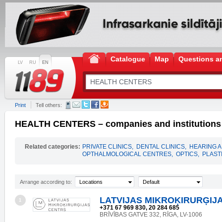
Catalogue
Map
Questions a
LV
RU
EN
Print
Tell others:
HEALTH CENTERS – companies and institutions
Related categories:
PRIVATE CLINICS
,
DENTAL CLINICS
,
HEARING A
OPTHALMOLOGICAL CENTRES
,
OPTICS
,
PLAST
Arrange according to:
Locations
Default
LATVIJAS MIKROĶIRURĢIJ
1
+371 67 969 830, 20 284 685
BRĪVĪBAS GATVE 332, RĪGA, LV-1006