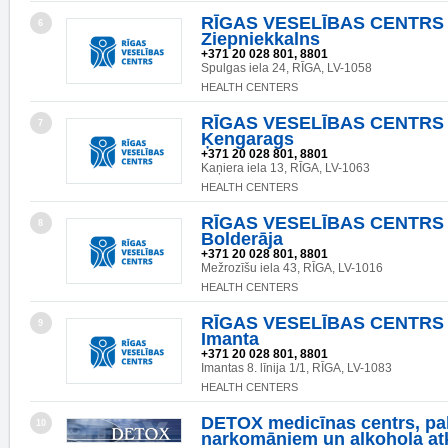
RĪGAS VESELĪBAS CENTRS SI
6
Ziepniekkalns
+371 20 028 801, 8801
Spulgas iela 24, RĪGA, LV-1058
HEALTH CENTERS
RĪGAS VESELĪBAS CENTRS SI
7
Ķengarags
+371 20 028 801, 8801
Kaņiera iela 13, RĪGA, LV-1063
HEALTH CENTERS
RĪGAS VESELĪBAS CENTRS SI
8
Bolderāja
+371 20 028 801, 8801
Mežrozīšu iela 43, RĪGA, LV-1016
HEALTH CENTERS
RĪGAS VESELĪBAS CENTRS SI
9
Imanta
+371 20 028 801, 8801
Imantas 8. līnija 1/1, RĪGA, LV-1083
HEALTH CENTERS
DETOX medicīnas centrs, pal
10
narkomāniem un alkohola at