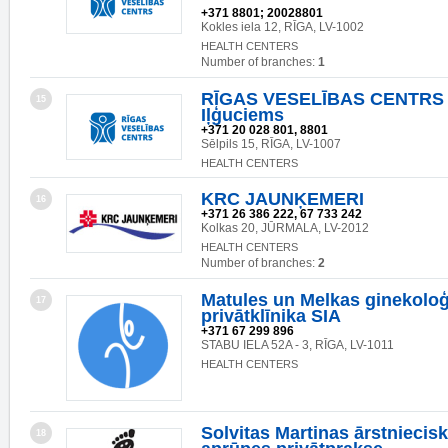
+371 8801; 20028801
Kokles iela 12, RĪGA, LV-1002
HEALTH CENTERS
Number of branches:
1
RĪGAS VESELĪBAS CENTRS SI
15
Iļģuciems
+371 20 028 801, 8801
Sēlpils 15, RĪGA, LV-1007
HEALTH CENTERS
KRC JAUNĶEMERI
16
+371 26 386 222, 67 733 242
Kolkas 20, JŪRMALA, LV-2012
HEALTH CENTERS
Number of branches:
2
Matules un Melkas ginekoloģ
17
privātklīnika SIA
+371 67 299 896
STABU IELA 52A - 3, RĪGA, LV-1011
HEALTH CENTERS
Solvitas Martinas ārstniecis
18