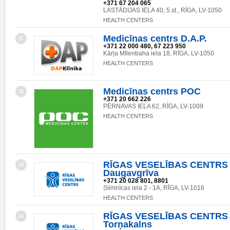
+371 67 204 065
LASTĀDIJAS IELA 40, 5.st., RĪGA, LV-1050
HEALTH CENTERS
Medicīnas centrs D.A.P.
11
+371 22 000 480, 67 223 950
Kārļa Mīlenbaha iela 18, RĪGA, LV-1050
HEALTH CENTERS
Medicīnas centrs POC
12
+371 20 662 226
PĒRNAVAS IELA 62, RĪGA, LV-1009
HEALTH CENTERS
RĪGAS VESELĪBAS CENTRS SI
13
Daugavgrīva
+371 20 028 801, 8801
Slimnīcas iela 2 - 1A, RĪGA, LV-1016
HEALTH CENTERS
RĪGAS VESELĪBAS CENTRS SI
14
Torņakalns