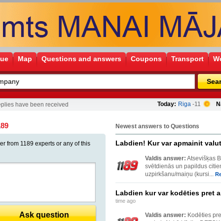
gue
Map
Questions and answers
Coupons
Transport
Wo
Sea
Today:
Riga
-11
N
eplies have been received
1
89
Newest answers to Questions
Labdien! Kur var apmainit val
er from 1189 experts or any of this
Valdis answer:
Atsevišķas B
svētdienās un papildus citi
uzpirkšanu/maiņu (kursi...
R
Labdien kur var kodēties pret a
time ago
Ask question
Valdis answer:
Kodēties pre