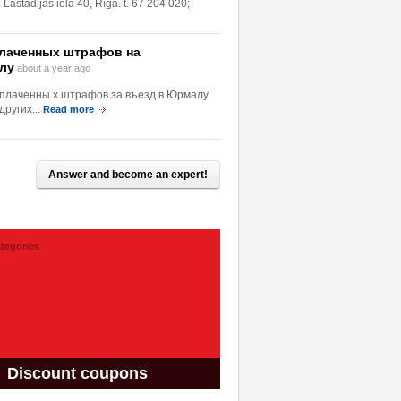
Lastādijas iela 40, Rīgā. t. 67 204 020;
плаченных штрафов на
лу
about a year ago
плаченны х штрафов за въезд в Юрмалу
ругих...
Read more
Answer and become an expert!
tegories
Discount coupons