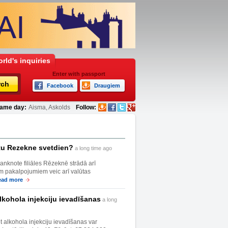
rld's inquiries
Enter with passport
rch
Facebook
Draugiem
ame day:
Aisma, Askolds
Follow:
utu Rezekne svetdien?
a long time ago
anknote filiāles Rēzeknē strādā arī
em pakalpojumiem veic arī valūtas
ead more
lkohola injekciju ievadīšanas
a long
t alkohola injekciju ievadīšanas var