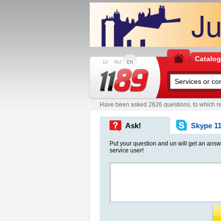
Catalo
LV
RU
EN
Have been asked 2626 questions, to which r
Ask!
Skype 1
Put your question and un will get an answ
service user!