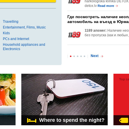
narkoloģiskā klīnika DETOX. 
detox.lv
Read more
Где посмотреть наличие нео
автомобиль на въезд в Юрма
Travelling
Entertainment, Films, Music
1189 answer:
Наличие нео
Kids
без пропуска (как и любых д
PCs and Internet
Household appliances and
Electronics
Next
Top ca
Where to spend the night?