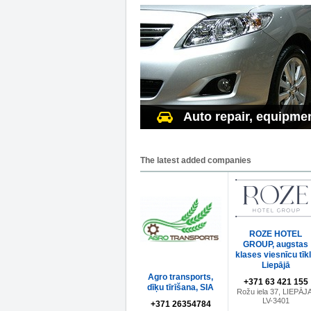
Auto repair, equipme
The latest added companies
ROZE HOTEL
GROUP, augstas
klases viesnīcu tīk
Liepājā
Agro transports,
+371 63 421 155
dīķu tīrīšana, SIA
Rožu iela 37, LIEPĀJA
LV-3401
+371 26354784