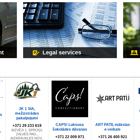
nt
Legal services
JK 1 SIA,
mežizstrādes
ls
pakalpojumi
CAPS! Luksusa
ART PATII, mākslas
+371 29 233 619
šokolādes dāvanas
e-veikals
AIZVĒJI 1, SPROĢI,
,
ZALVES PAG.,
+371 22 009 971
+371 26 400 921
AIZKRAUKLES NOV.,