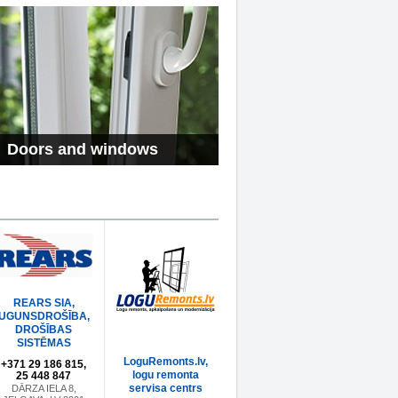
Doors and windows
REARS SIA,
UGUNSDROŠĪBA,
DROŠĪBAS
SISTĒMAS
LoguRemonts.lv,
+371 29 186 815,
logu remonta
25 448 847
servisa centrs
DĀRZA IELA 8,