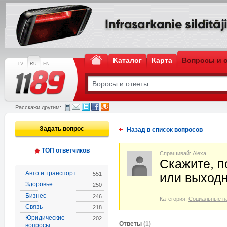
Kаталог
Карта
Вопросы и 
LV
RU
EN
Расскажи другим:
Задать вопрос
Назад в список вопросов
ТОП ответчиков
Спрашивай: Alexa
Скажите, п
Авто и транспорт
551
или выход
Здоровье
250
Бизнес
246
Категория:
Социальные н
Связь
218
Юридические
202
Oтветы
(1)
вопросы,