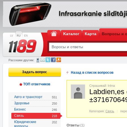
Kаталог
Карта
Вопросы и 
LV
RU
EN
Расскажи другим:
Задать вопрос
Назад в список вопросов
ТОП ответчиков
Спрашивай: Irēna
Labdien,es 
Авто и транспорт
551
±371670649
Здоровье
250
Бизнес
246
Категория:
Связь
пере
Связь
218
Юридические
202
Oтветы
(1)
вопросы,