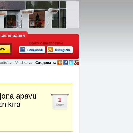
ые справки
Войти с пасспортом
ать
Facebook
Draugiem
adislava, Vladislavs
Следовать:
ajonā apavu
1
anikīra
Ответ