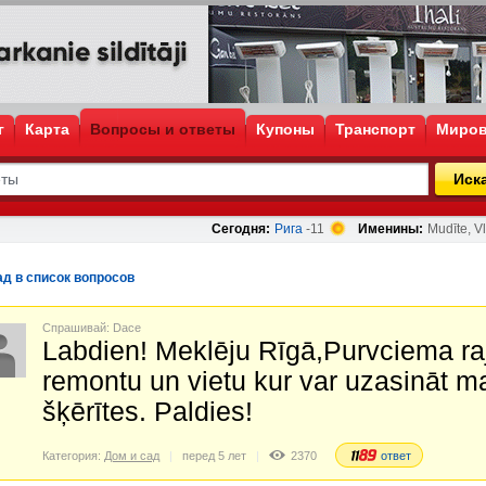
г
Карта
Вопросы и ответы
Купоны
Транспорт
Миров
Иск
Сегодня:
Рига
-11
Именины:
Mudīte, Vl
ад в список вопросов
Спрашивай: Dace
Labdien! Meklēju Rīgā,Purvciema r
remontu un vietu kur var uzasināt m
šķērītes. Paldies!
Категория:
Дом и сад
перед 5 лет
2370
ответ