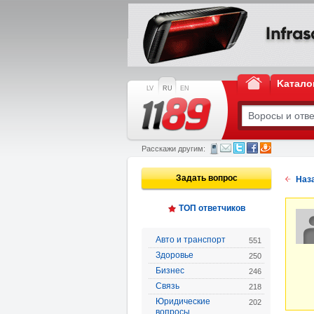
Kатало
LV
RU
EN
Расскажи другим:
Задать вопрос
Наз
ТОП ответчиков
Авто и транспорт
551
Здоровье
250
Бизнес
246
Связь
218
Юридические
202
вопросы,