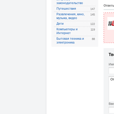
законодательство
Oтвет
Путешествия
147
Развлечения, кино,
145
музыка, видео
Дети
122
Компьютеры и
119
Интернет
Бытовая техника и
88
электроника
Тв
Имя
Вве