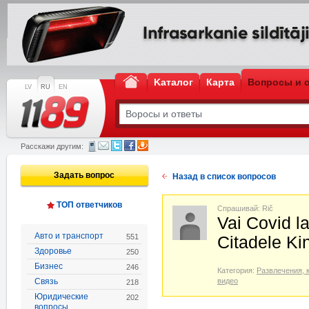
Kаталог
Карта
Вопросы и 
LV
RU
EN
Расскажи другим:
Задать вопрос
Назад в список вопросов
ТОП ответчиков
Спрашивай: Rič
Vai Covid la
Авто и транспорт
551
Citadele Ki
Здоровье
250
Бизнес
246
Категория:
Развлечения, 
Связь
видео
218
Юридические
202
вопросы,