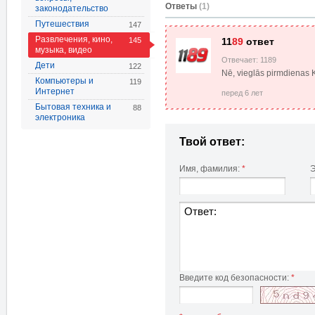
Oтветы
(1)
законодательство
Путешествия
147
Развлечения, кино,
145
11
89
ответ
музыка, видео
Отвечает: 1189
Дети
122
Nē, vieglās pirmdienas K
Компьютеры и
119
Интернет
перед 6 лет
Бытовая техника и
88
электроника
Твой ответ:
Имя, фамилия:
*
Э
Введите код безопасности:
*