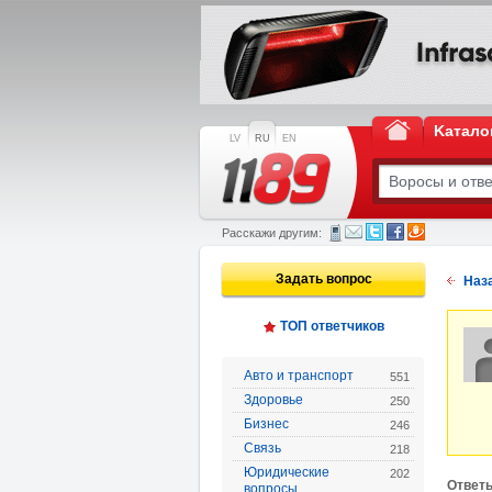
Kатало
LV
RU
EN
Расскажи другим:
Задать вопрос
Наз
ТОП ответчиков
Авто и транспорт
551
Здоровье
250
Бизнес
246
Связь
218
Юридические
202
Oтвет
вопросы,