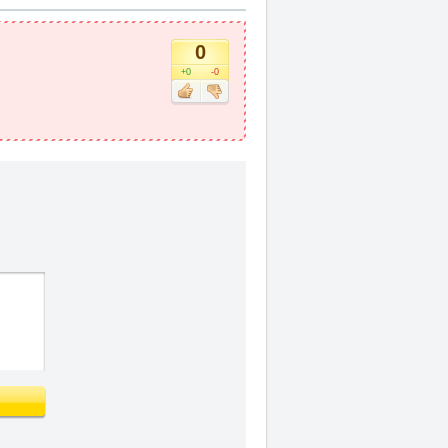
0
+0
-0