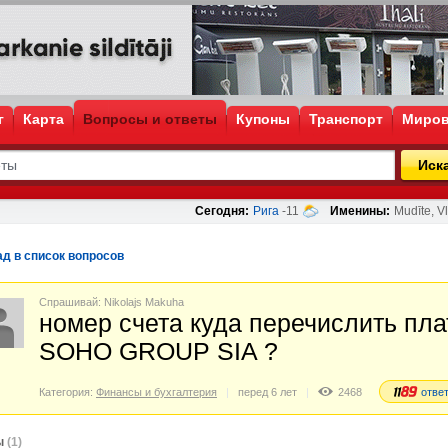
г
Карта
Вопросы и ответы
Купоны
Транспорт
Миров
Иск
Сегодня:
Рига
-11
Именины:
Mudīte, Vl
ад в список вопросов
Спрашивай: Nikolajs Makuha
номер счета куда перечислить пла
SOHO GROUP SIA ?
Категория:
Финансы и бухгалтерия
перед 6 лет
2468
отве
ы
(1)