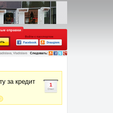
ые справки
Войти с пасспортом
ать
Facebook
Draugiem
adislava, Vladislavs
Следовать:
ту за кредит
1
Ответ
т