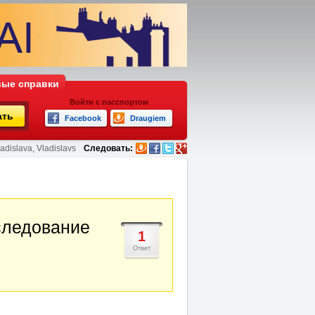
ые справки
Войти с пасспортом
ать
Facebook
Draugiem
adislava, Vladislavs
Следовать:
следование
1
Ответ