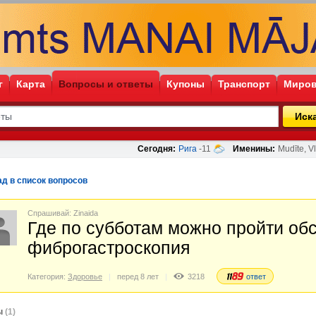
г
Карта
Вопросы и ответы
Купоны
Транспорт
Миров
Иск
Сегодня:
Рига
-11
Именины:
Mudīte, Vl
ад в список вопросов
Спрашивай: Zinaida
Где по субботам можно пройти об
фиброгастроскопия
Категория:
Здоровье
перед 8 лет
3218
ответ
ы
(1)