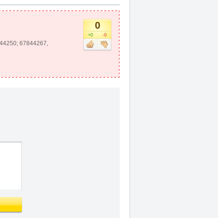
0
+0
-0
7844250; 67844267,