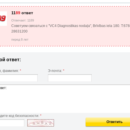
11
89
ответ
Отвечает: 1189
Советуем связаться с "VC4 Diagnostikas nodaļa", Brīvības iela 180. T:6
28631200
перед 8 лет
ой ответ:
, фамилия:
*
Э-почта:
*
дите код безопасности:
*
Ответить