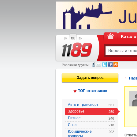
Kатало
LV
RU
EN
Расскажи другим:
Задать вопрос
Наз
ТОП ответчиков
Авто и транспорт
551
Здоровье
250
Бизнес
246
Связь
218
Юридические
202
Oтвет
вопросы,