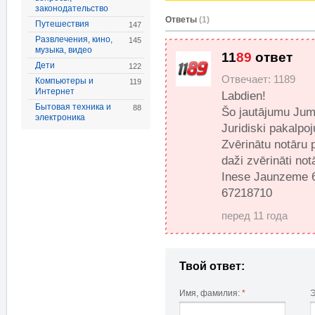
законодательство
Oтветы
(1)
Путешествия
147
Развлечения, кино,
145
музыка, видео
11
89
ответ
Дети
122
Отвечает: 1189
Компьютеры и
119
Интернет
Labdien!
Бытовая техника и
88
Šo jautājumu Jums
электроника
Juridiski pakalpoj
Zvērinātu notāru 
daži zvērināti notā
Inese Jaunzeme 6
67218710
перед 11 года
Твой ответ:
Имя, фамилия:
*
Э