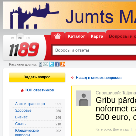
Kаталог
Карта
Вопросы и 
LV
RU
EN
Расскажи другим:
Задать вопрос
Назад в список вопросов
ТОП ответчиков
Спрашивай: Tatjana 
Gribu pārd
Авто и транспорт
551
noformēt c
Здоровье
250
500 euro, 
Бизнес
246
Связь
218
Категория:
Дом и сад
Юридические
202
вопросы,