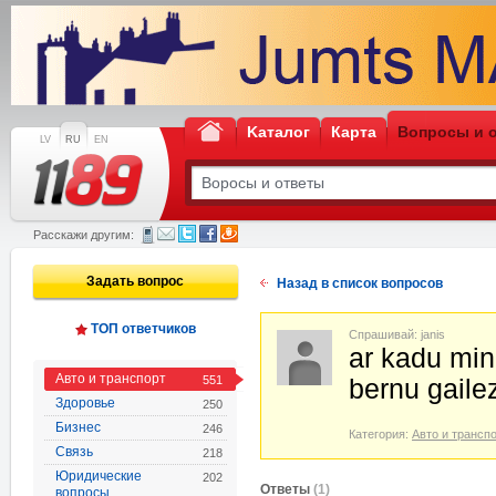
Kаталог
Карта
Вопросы и 
LV
RU
EN
Расскажи другим:
Задать вопрос
Назад в список вопросов
ТОП ответчиков
Спрашивай: janis
ar kadu mini
Авто и транспорт
551
bernu gailez
Здоровье
250
Бизнес
246
Категория:
Авто и трансп
Связь
218
Юридические
202
Oтветы
(1)
вопросы,