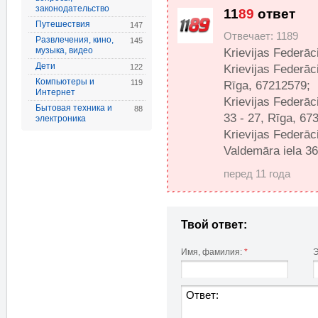
законодательство
11
89
ответ
Путешествия
147
Отвечает: 1189
Развлечения, кино,
145
музыка, видео
Krievijas Federāci
Дети
122
Krievijas Federāc
Компьютеры и
119
Rīga, 67212579;
Интернет
Krievijas Federāc
Бытовая техника и
88
33 - 27, Rīga, 67
электроника
Krievijas Federāc
Valdemāra iela 3
перед 11 года
Твой ответ:
Имя, фамилия:
*
Э