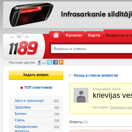
Kаталог
Карта
Вопросы и 
LV
RU
EN
Расскажи другим:
Задать вопрос
Назад в список вопросов
ТОП ответчиков
Спрашивай: Raivis
krievijas v
Авто и транспорт
551
Здоровье
Категория:
Политика и пр
250
Бизнес
246
Связь
218
Oтветы
(1)
Юридические
202
вопросы,