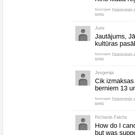
Категория:
Развлечения, 
видео
Juris
Jautājums, Jā
kultūras pasā
Категория:
Развлечения, 
видео
Jevgenija
Cik izmaksas 
berniem 13 u
Категория:
Развлечения, 
видео
Richards Falchs
How do I canc
but was suppo