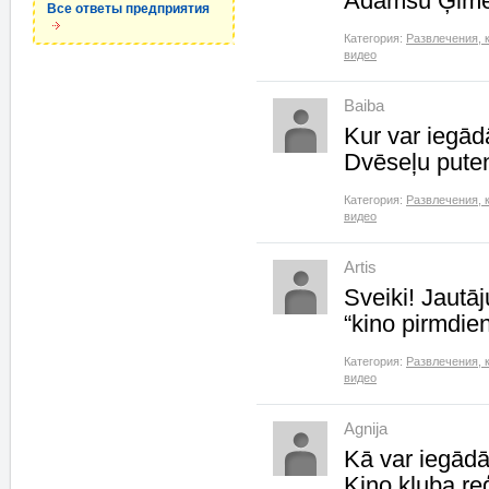
Adamsu Ģime
Все ответы предприятия
Категория:
Развлечения, 
видео
Baiba
Kur var iegād
Dvēseļu pute
Категория:
Развлечения, 
видео
Artis
Sveiki! Jautāj
“kino pirmdie
Категория:
Развлечения, 
видео
Agnija
Kā var iegādāt
Kino kluba re