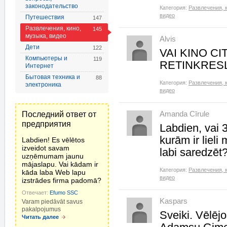
законодательство
Категория:
Развлечения, 
видео
Путешествия
147
Развлечения, кино,
145
музыка, видео
Alvis
Дети
122
VAI KINO C
Компьютеры и
119
RETINKRES
Интернет
Бытовая техника и
88
Категория:
Развлечения, 
электроника
видео
Последний ответ от
Amanda Cīrule
предприятия
Labdien, vai 3
kurām ir lieli
Labdien! Es vēlētos
izveidot savam
labi saredzēt
uzņēmumam jaunu
mājaslapu. Vai kādam ir
Категория:
Развлечения, 
kāda laba Web lapu
видео
izstrādes firma padomā?
Отвечает:
Efumo SSC
Kaspars
Varam piedāvāt savus
pakalpojumus
Sveiki. Vēlēj
Читать далее