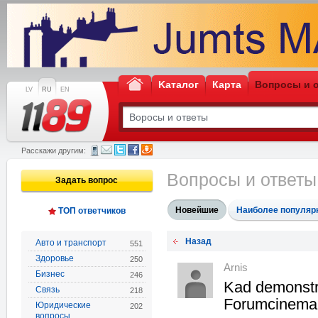
Kаталог
Карта
Вопросы и 
LV
RU
EN
Расскажи другим:
Вопросы и ответ
Задать вопрос
Новейшие
Наиболее популяр
ТОП ответчиков
Назад
Авто и транспорт
551
Здоровье
250
Arnis
Бизнес
246
Kad demonstr
Связь
218
Forumcinema 
Юридические
202
вопросы,