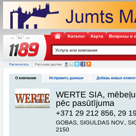
Kаталог
Карта
Вопросы и 
LV
RU
EN
Распечатать
Расскажи другим:
О компании
Исправить данные
Добавь новых клиент
WERTE SIA, mēbeļu 
pēc pasūtījuma
+371 29 212 856, 29 1
GOBAS, SIGULDAS NOV., SI
2150