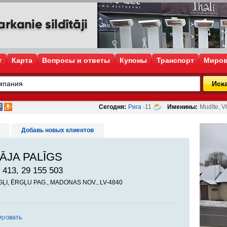
г
Карта
Вопросы и ответы
Купоны
Транспорт
Миров
Иск
Сегодня:
Рига
-11
Именины:
Mudīte, Vl
Добавь новых клиентов
ĀJA PALĪGS
 413, 29 155 503
ĒRGĻI, ĒRGĻU PAG., MADONAS NOV., LV-4840
ировать