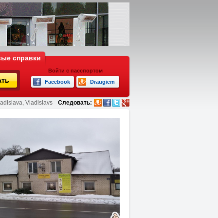
ые справки
Войти с пасспортом
ать
Facebook
Draugiem
adislava, Vladislavs
Следовать: