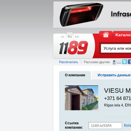
Kатало
LV
RU
EN
Распечатать
Расскажи другим:
О компании
Исправить данные
VIESU M
+371 64 871
Rīgas iela 4, 
Ссылка
Коп
компании: