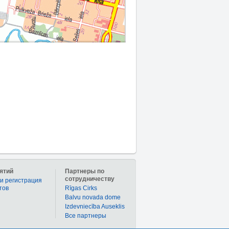
ятий
Партнеры по
сотрудничеству
и регистрация
тов
Rīgas Cirks
Balvu novada dome
Izdevniecība Auseklis
Bce партнеры