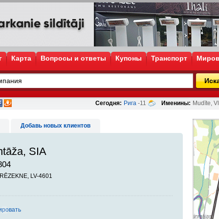
г
Карта
Вопросы и ответы
Купоны
Транспорт
Миров
Иск
Сегодня:
Рига
-11
Именины:
Mudīte, Vl
Добавь новых клиентов
ntāža, SIA
804
, RĒZEKNE, LV-4601
ировать