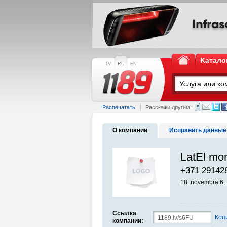
Kатало
LV
RU
EN
Распечатать
Расскажи другим:
О компании
Исправить данные
LatEl mo
+371 29142
18. novembra 6
Ссылка
Коп
компании: