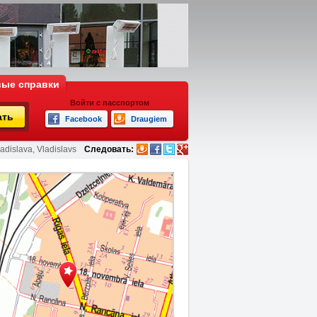
ые справки
Войти с пасспортом
ать
Facebook
Draugiem
adislava, Vladislavs
Следовать: