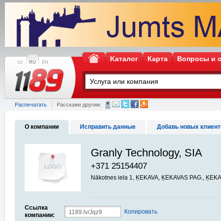
Kаталог
Карта
Вопросы и 
LV
RU
EN
Распечатать
Расскажи другим:
О компании
Исправить данные
Добавь новых клиент
Granly Technology, SIA
+371 25154407
Nākotnes iela 1, ĶEKAVA, ĶEKAVAS PAG., ĶEK
Ссылка
Копировать
компании: