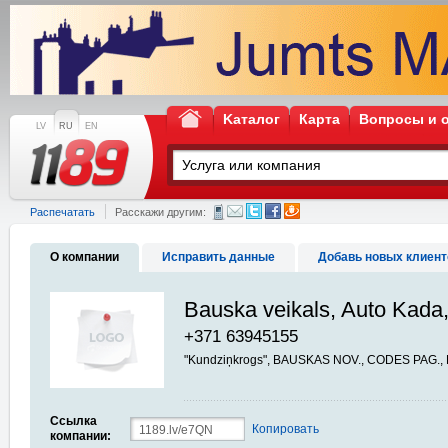
Kаталог
Карта
Вопросы и 
LV
RU
EN
Распечатать
Расскажи другим:
О компании
Исправить данные
Добавь новых клиент
Bauska veikals, Auto Kada
+371 63945155
"Kundziņkrogs", BAUSKAS NOV., CODES PAG., 
Ссылка
Копировать
компании: