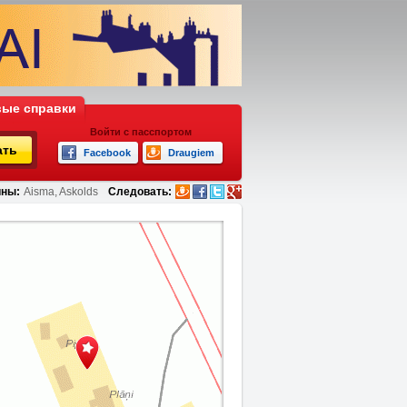
ые справки
Войти с пасспортом
ать
Facebook
Draugiem
ны:
Aisma, Askolds
Следовать: