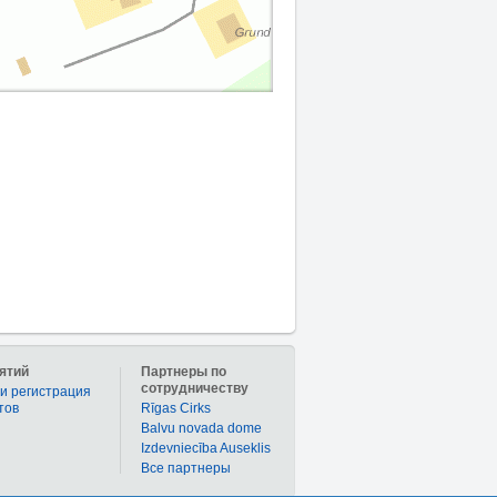
ятий
Партнеры по
сотрудничеству
и регистрация
тов
Rīgas Cirks
Balvu novada dome
Izdevniecība Auseklis
Bce партнеры