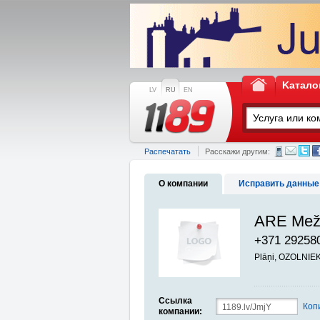
Kатало
LV
RU
EN
Распечатать
Расскажи другим:
О компании
Исправить данные
ARE Mež
+371 29258
Plāņi, OZOLNIE
Ссылка
Коп
компании: