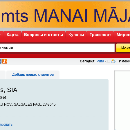
г
Карта
Вопросы и ответы
Купоны
Транспорт
Миров
Иск
Сегодня:
Рига
-11
Имени
Добавь новых клиентов
s, SIA
064
KU NOV., SALGALES PAG., LV-3045
ировать