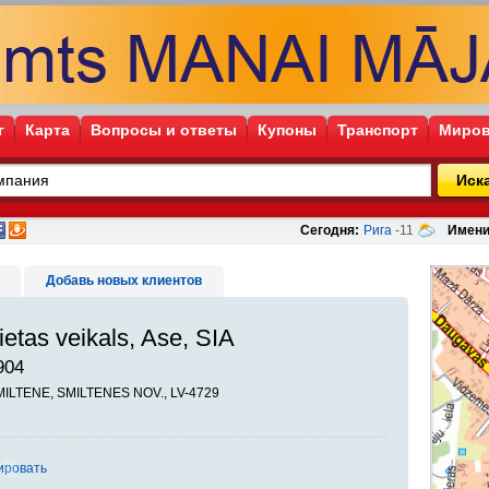
г
Карта
Вопросы и ответы
Купоны
Транспорт
Миров
Иск
Сегодня:
Рига
-11
Имени
Добавь новых клиентов
ietas veikals, Ase, SIA
904
MILTENE, SMILTENES NOV., LV-4729
ировать