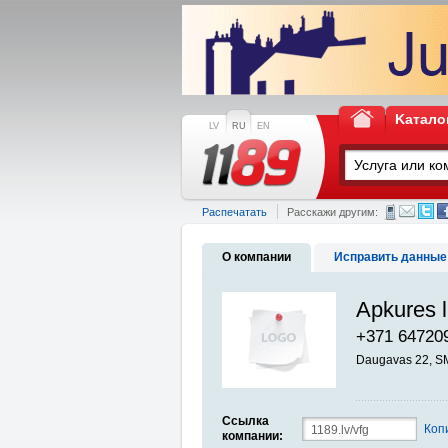
Kатало
LV
RU
EN
Распечатать
Расскажи другим:
О компании
Исправить данные
Apkures l
+371 64720
Daugavas 22, S
Ссылка
Коп
компании: