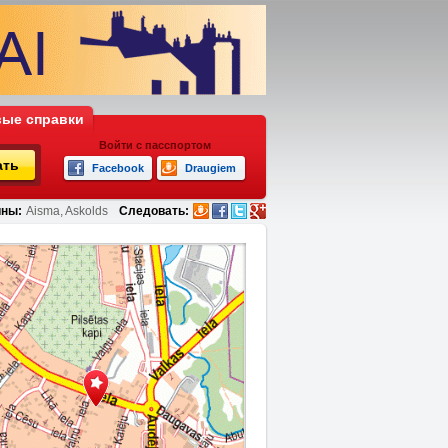
ые справки
Войти с пасспортом
ать
Facebook
Draugiem
ны:
Aisma, Askolds
Следовать: