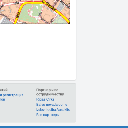
ятий
Партнеры по
сотрудничеству
и регистрация
тов
Rīgas Cirks
Balvu novada dome
Izdevniecība Auseklis
Bce партнеры