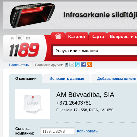
Kаталог
Карта
Вопросы и 
LV
RU
EN
Распечатать
Расскажи другим:
О компании
Исправить данные
Добавь новых клиент
AM Būvvadība, SIA
+371 26403781
Elijas iela 17 - 558, RĪGA, LV-1050
Ссылка
Копировать
компании: