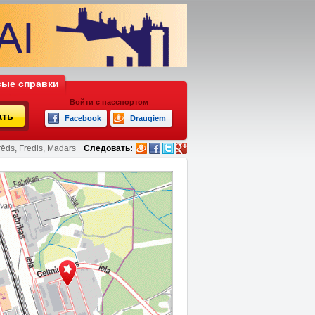
ые справки
Войти с пасспортом
ать
Facebook
Draugiem
rēds, Fredis, Madars
Следовать: