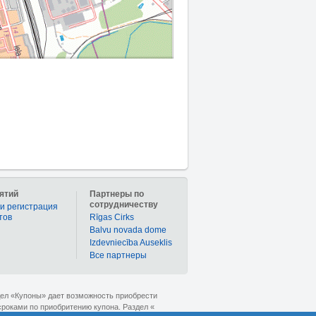
ятий
Партнеры по
сотрудничеству
и регистрация
тов
Rīgas Cirks
Balvu novada dome
Izdevniecība Auseklis
Bce партнеры
дел «Купоны» дает возможность приобрести
сроками по приобритению купона. Раздел «