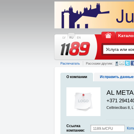
Kатало
LV
RU
EN
Распечатать
Расскажи другим:
О компании
Исправить данные
AL META
+371 29414
Celtniecības 8,
Ссылка
Коп
компании: