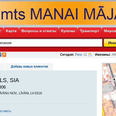
г
Карта
Вопросы и ответы
Купоны
Транспорт
Миров
Иск
Сегодня:
Рига
-11
Именины:
Alf
Добавь новых клиентов
LS, SIA
006
 LĪVĀNU NOV., LĪVĀNI, LV-5316
ировать