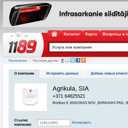
Kаталог
Карта
Вопросы и 
LV
RU
EN
Распечатать
Расскажи другим:
О компании
Исправить данные
Добавь новых клиент
Agrikula, SIA
+371 64825521
Brīvības 9, MADONAS NOV., BARKAVAS PAG., 
Ссылка
Копировать
компании: