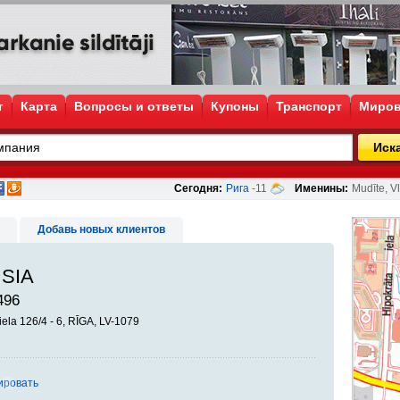
г
Карта
Вопросы и ответы
Купоны
Транспорт
Миров
Иск
Сегодня:
Рига
-11
Именины:
Mudīte, Vl
Добавь новых клиентов
 SIA
496
iela 126/4 - 6, RĪGA, LV-1079
ировать