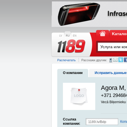
Kатало
LV
RU
EN
Распечатать
Расскажи другим:
О компании
Исправить данные
Agora M,
+371 29468
Vecā Biķernieku 
Ссылка
Коп
компании: