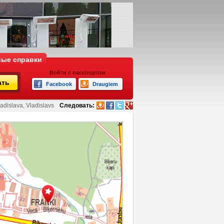
ые справки
Войти с пасспортом
ать
Facebook
Draugiem
adislava, Vladislavs
Следовать: