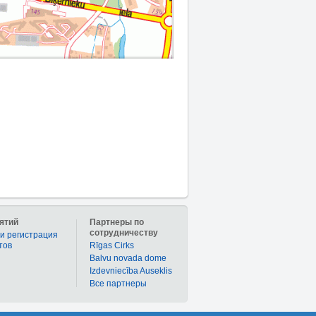
ятий
Партнеры по
сотрудничеству
и регистрация
тов
Rīgas Cirks
Balvu novada dome
Izdevniecība Auseklis
Bce партнеры