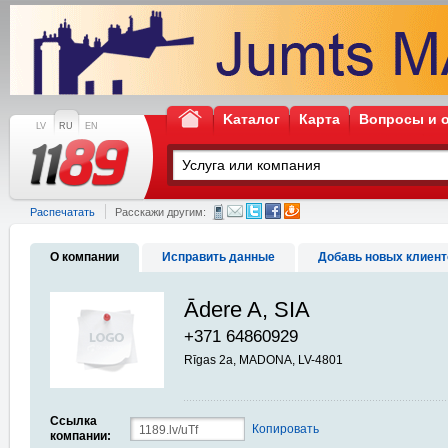
Kаталог
Карта
Вопросы и 
LV
RU
EN
Распечатать
Расскажи другим:
О компании
Исправить данные
Добавь новых клиент
Ādere A, SIA
+371 64860929
Rīgas 2a, MADONA, LV-4801
Ссылка
Копировать
компании: