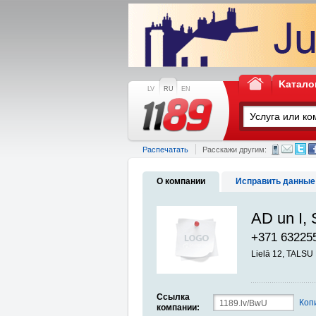
Kатало
LV
RU
EN
Распечатать
Расскажи другим:
О компании
Исправить данные
AD un I, 
+371 63225
Lielā 12, TALSU
Ссылка
Коп
компании: