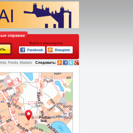
ые справки
Войти с пасспортом
ать
Facebook
Draugiem
rēds, Fredis, Madars
Следовать: