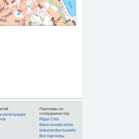
ятий
Партнеры по
сотрудничеству
и регистрация
тов
Rīgas Cirks
Balvu novada dome
Izdevniecība Auseklis
Bce партнеры