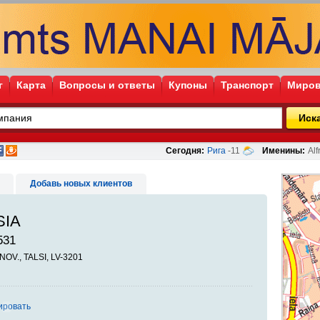
г
Карта
Вопросы и ответы
Купоны
Транспорт
Миров
Иск
Сегодня:
Рига
-11
Именины:
Alf
Добавь новых клиентов
SIA
531
 NOV., TALSI, LV-3201
ировать