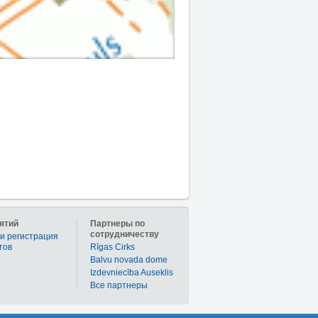
ятий
Партнеры по
сотрудничеству
и регистрация
тов
Rīgas Cirks
Balvu novada dome
Izdevniecība Auseklis
Bce партнеры