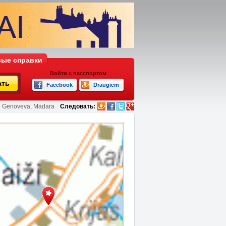
ые справки
Войти с пасспортом
ать
Facebook
Draugiem
Genoveva, Madara
Следовать: