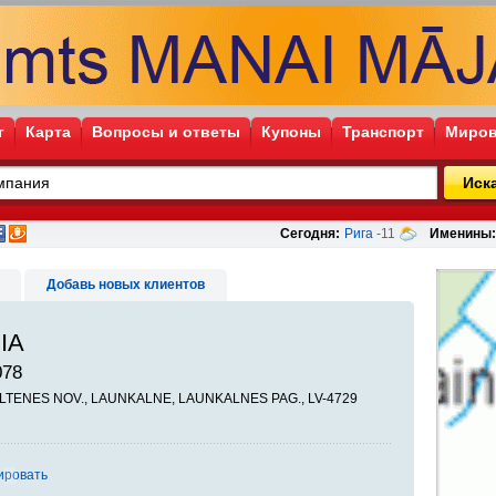
г
Карта
Вопросы и ответы
Купоны
Транспорт
Миров
Иск
Сегодня:
Рига
-11
Именины:
Добавь новых клиентов
SIA
078
MILTENES NOV., LAUNKALNE, LAUNKALNES PAG., LV-4729
ировать