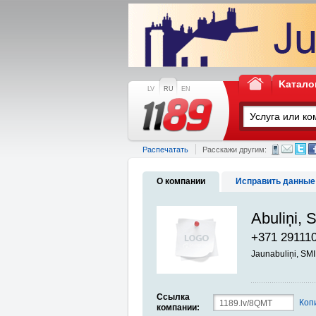
Kатало
LV
RU
EN
Распечатать
Расскажи другим:
О компании
Исправить данные
Abuliņi, 
+371 29111
Jaunabuliņi, S
Ссылка
Коп
компании: