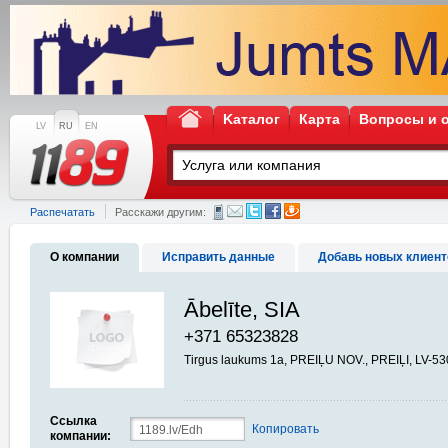
Kаталог
Карта
Вопросы и 
LV
RU
EN
Распечатать
Расскажи другим:
О компании
Исправить данные
Добавь новых клиент
Ābelīte, SIA
+371 65323828
Tirgus laukums 1a, PREIĻU NOV., PREIĻI, LV-5
Ссылка
Копировать
компании: