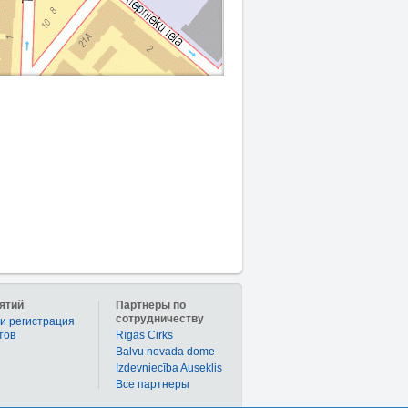
ятий
Партнеры по
сотрудничеству
и регистрация
тов
Rīgas Cirks
Balvu novada dome
Izdevniecība Auseklis
Bce партнеры