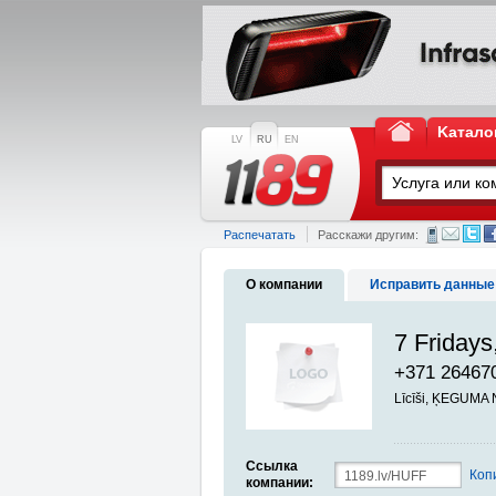
Kатало
LV
RU
EN
Распечатать
Расскажи другим:
О компании
Исправить данные
7 Fridays
+371 26467
Līcīši, ĶEGUMA
Ссылка
Коп
компании: