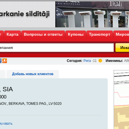
г
Карта
Вопросы и ответы
Купоны
Транспорт
Миров
Иск
Сегодня:
Рига
-11
Именины:
Alf
Добавь новых клиентов
, SIA
000
 NOV., BERKAVA, TOMES PAG., LV-5020
ировать