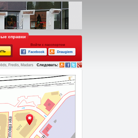
ые справки
Войти с пасспортом
ать
Facebook
Draugiem
rēds, Fredis, Madars
Следовать: