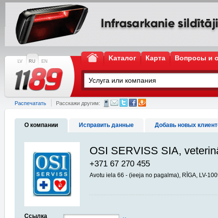
Kаталог
Карта
Вопросы и 
LV
RU
EN
Распечатать
Расскажи другим:
О компании
Исправить данные
Добавь новых клиент
OSI SERVISS SIA, veterinā
+371 67 270 455
Avotu iela 66 - (ieeja no pagalma), RĪGA, LV-10
Ссылка