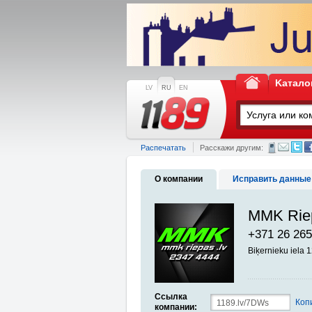
Kатало
LV
RU
EN
Распечатать
Расскажи другим:
О компании
Исправить данные
MMK Riep
+371 26 265
Biķernieku iela 
Ссылка
Коп
компании: