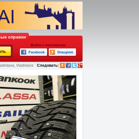
ые справки
Войти с пасспортом
ать
Facebook
Draugiem
adislava, Vladislavs
Следовать: