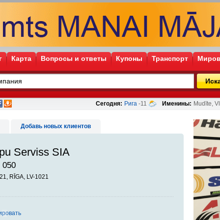
г
Карта
Вопросы и ответы
Купоны
Транспорт
Миров
Иск
Сегодня:
Рига
-11
Именины:
Mudīte, Vl
Добавь новых клиентов
u Serviss SIA
 050
121, RĪGA, LV-1021
ировать