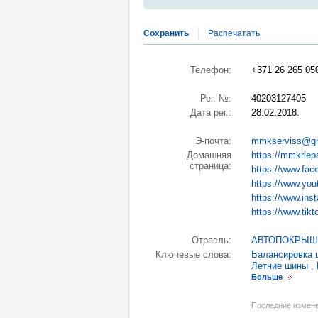
Сохранить
Распечатать
Телефон:
+371 26 265 05
Рег. №:
40203127405
Дата рег.:
28.02.2018.
Э-почта:
mmkserviss@gm
Домашняя
https://mmkriepa
страница:
https://www.fa
https://www.y
https://www.ins
https://www.ti
Отрасль:
АВТОПОКРЫШ
Ключевые слова:
Балансировка 
Летние шины
,
Больше
Последние измене