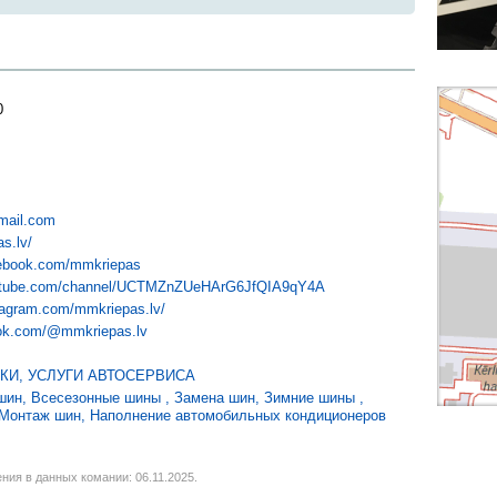
0
ail.com
s.lv/
cebook.com/mmkriepas
outube.com/channel/UCTMZnZUeHArG6JfQIA9qY4A
tagram.com/mmkriepas.lv/
ktok.com/@mmkriepas.lv
КИ
,
УСЛУГИ АВТОСЕРВИСА
шин
,
Всесезонные шины
,
Замена шин
,
Зимние шины
,
Монтаж шин
,
Наполнение автомобильных кондиционеров
ния в данных комании: 06.11.2025.