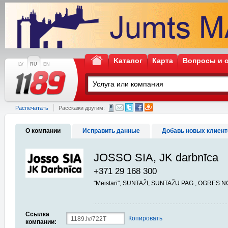
Kаталог
Карта
Вопросы и 
LV
RU
EN
Распечатать
Расскажи другим:
О компании
Исправить данные
Добавь новых клиент
JOSSO SIA, JK darbnīca
+371 29 168 300
"Meistari", SUNTAŽI, SUNTAŽU PAG., OGRES NO
Ссылка
Копировать
компании: