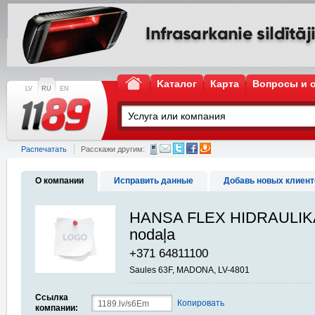
Kаталог
Карта
Вопросы и 
LV
RU
EN
Распечатать
Расскажи другим:
О компании
Исправить данные
Добавь новых клиент
HANSA FLEX HIDRAULIKA
nodaļa
+371 64811100
Saules 63F, MADONA, LV-4801
Ссылка
Копировать
компании: