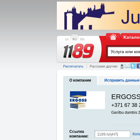
Kатало
LV
RU
EN
Распечатать
Расскажи другим:
О компании
Исправить данные
ERGOSS SI
+371 67 38 
Ganību dambis 2
Ссылка
Коп
компании: