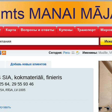
г
Карта
Вопросы и ответы
Купоны
Транспорт
Миров
Иск
Сегодня:
Рига
-11
Именины:
Mudīte, Vl
Добавь новых клиентов
A, kokmateriāli, finieris
25 64, 29 55 93 46
5A, RĪGA, LV-1005
ировать