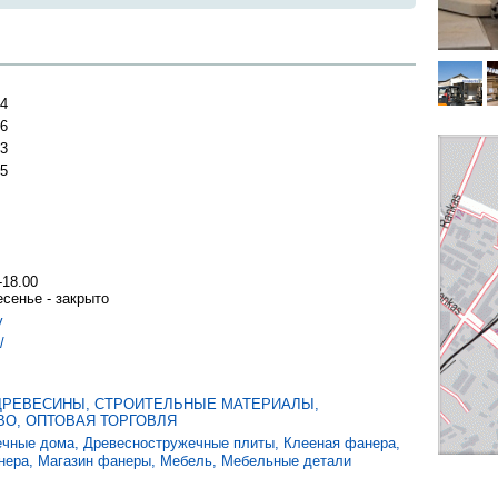
64
46
13
95
-18.00
есенье - закрыто
v
/
 ДРЕВЕСИНЫ
,
СТРОИТЕЛЬНЫЕ МАТЕРИАЛЫ,
О, ОПТОВАЯ ТОРГОВЛЯ
ечные дома
,
Древесностружечные плиты
,
Клееная фанера
,
нера
,
Магазин фанеры
,
Мебель
,
Мебельные детали