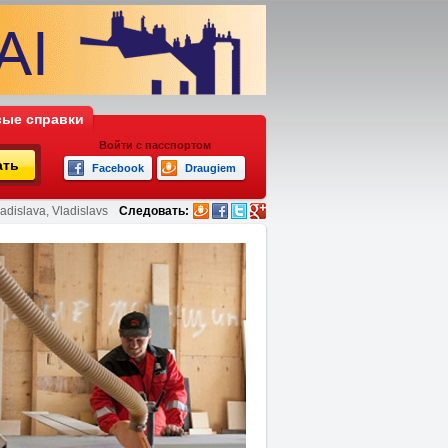
ые справки
Войти с пасспортом
ать
Facebook
Draugiem
adislava, Vladislavs
Следовать: