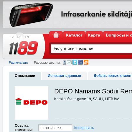
Kаталог
Карта
Вопросы и 
LV
RU
EN
Распечатать
Расскажи другим:
О компании
Исправить данные
Добавь новых клиент
DEPO Namams Sodui Rem
Karaliaučiaus gatve 19, ŠAUĻI, LIETUVA
Ссылка
Копировать
компании: