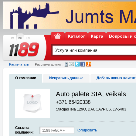
Kаталог
Карта
Вопросы и 
LV
RU
EN
Распечатать
Расскажи другим:
О компании
Исправить данные
Добавь новых клиент
Auto palete SIA, veikals
+371 65420338
Stacijas iela 129O, DAUGAVPILS, LV-5403
Ссылка
Копировать
компании: