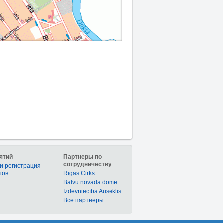
ятий
Партнеры по
сотрудничеству
и регистрация
тов
Rīgas Cirks
Balvu novada dome
Izdevniecība Auseklis
Bce партнеры