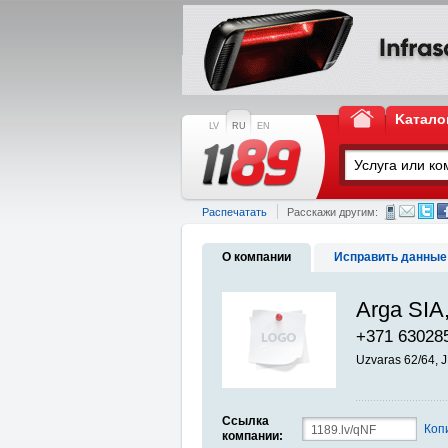
Kатало
LV
RU
EN
Распечатать
Расскажи другим:
О компании
Исправить данные
Arga SIA,
+371 63028
Uzvaras 62/64, 
Ссылка
Коп
компании: