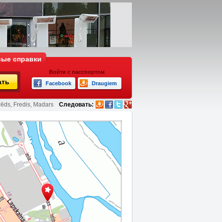
ые справки
Войти с пасспортом
ать
Facebook
Draugiem
rēds, Fredis, Madars
Следовать: