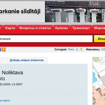
г
Карта
Вопросы и ответы
Купоны
Транспорт
Миров
Иск
Сегодня:
Рига
-11
Именины:
Alf
Добавь новых клиентов
 Noliktava
551
JELGAVA, LV-3007
ировать