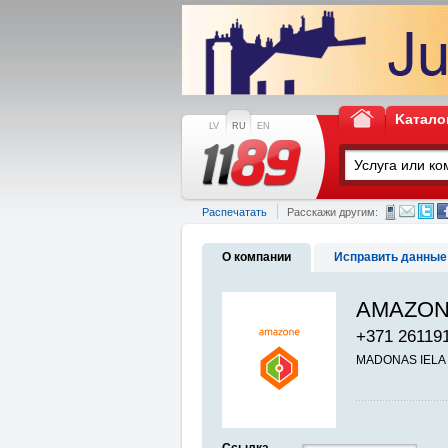
Kатало
LV
RU
EN
Распечатать
Расскажи другим:
О компании
Исправить данные
AMAZONE 
+371 26119
MADONAS IELA 2