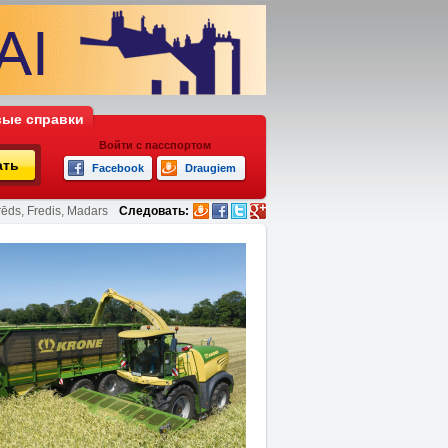
ые справки
Войти с пасспортом
ать
Facebook
Draugiem
rēds, Fredis, Madars
Следовать: