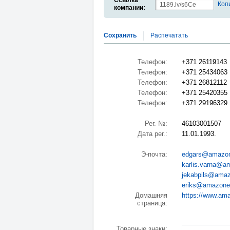
Ссылка
Коп
компании:
Сохранить
Распечатать
Телефон:
+371 26119143
Телефон:
+371 25434063
Телефон:
+371 26812112
Телефон:
+371 25420355
Телефон:
+371 29196329
Рег. №:
46103001507
Дата рег.:
11.01.1993.
Э-почта:
edgars@amazon
karlis.varna@a
jekabpils@amaz
eriks@amazone
Домашняя
https://www.am
страница:
Товарные знаки: