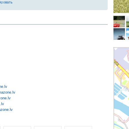
ировать
e.lv
mazone.lv
one.lv
.lv
azone.lv