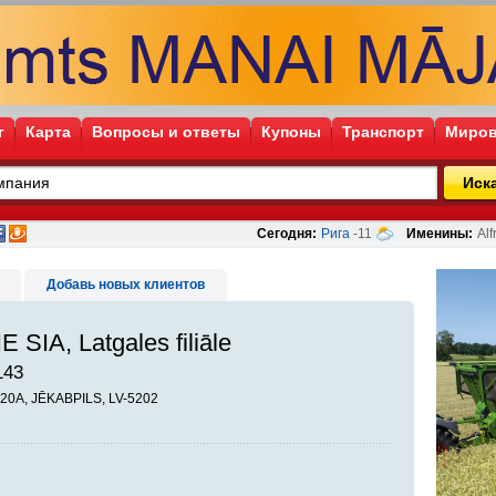
г
Карта
Вопросы и ответы
Купоны
Транспорт
Миров
Иск
Сегодня:
Рига
-11
Именины:
Alf
Добавь новых клиентов
SIA, Latgales filiāle
143
0A, JĒKABPILS, LV-5202