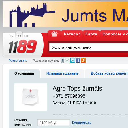
Kаталог
Карта
Вопросы и 
LV
RU
EN
Распечатать
Расскажи другим:
О компании
Исправить данные
Добавь новых клиент
Agro Tops žurnāls
+371 67096396
Dzirnavu 21, RĪGA, LV-1010
Ссылка
Копировать
компании: