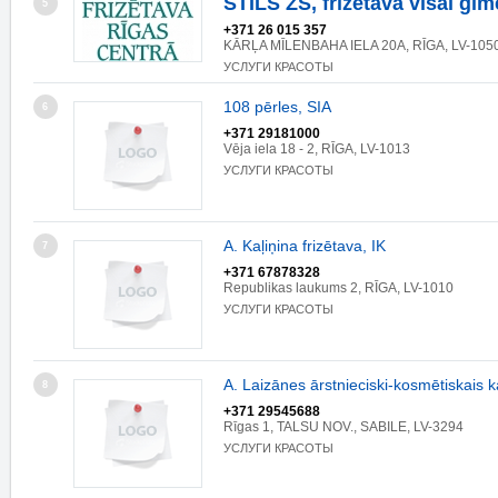
STILS ZS, frizētava visai ģim
5
+371 26 015 357
KĀRĻA MĪLENBAHA IELA 20A, RĪGA, LV-105
УСЛУГИ КРАСОТЫ
108 pērles, SIA
6
+371 29181000
Vēja iela 18 - 2, RĪGA, LV-1013
УСЛУГИ КРАСОТЫ
A. Kaļiņina frizētava, IK
7
+371 67878328
Republikas laukums 2, RĪGA, LV-1010
УСЛУГИ КРАСОТЫ
A. Laizānes ārstnieciski-kosmētiskais k
8
+371 29545688
Rīgas 1, TALSU NOV., SABILE, LV-3294
УСЛУГИ КРАСОТЫ