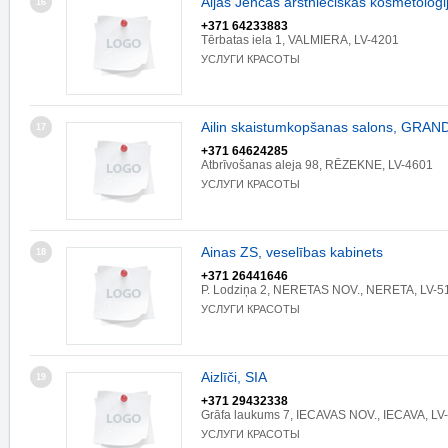
Aijas Jenčas ārstnieciskās kosmetoloǵi
16
+371 64233883
Tērbatas iela 1, VALMIERA, LV-4201
УСЛУГИ КРАСОТЫ
Ailin skaistumkopšanas salons, GRA
17
+371 64624285
Atbrīvošanas aleja 98, RĒZEKNE, LV-4601
УСЛУГИ КРАСОТЫ
Ainas ZS, veselības kabinets
18
+371 26441646
P. Lodziņa 2, NERETAS NOV., NERETA, LV-5
УСЛУГИ КРАСОТЫ
Aizlīči, SIA
19
+371 29432338
Grāfa laukums 7, IECAVAS NOV., IECAVA, LV
УСЛУГИ КРАСОТЫ