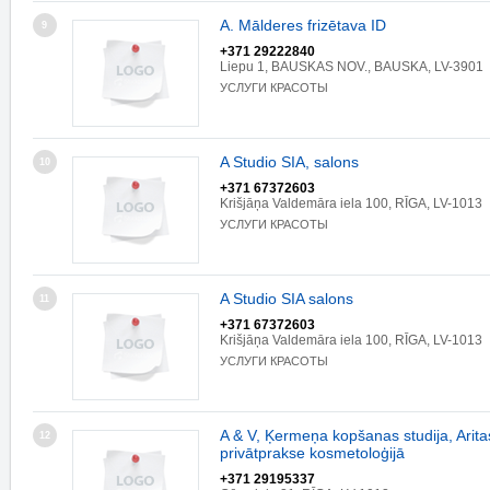
A. Mālderes frizētava ID
9
+371 29222840
Liepu 1, BAUSKAS NOV., BAUSKA, LV-3901
УСЛУГИ КРАСОТЫ
A Studio SIA, salons
10
+371 67372603
Krišjāņa Valdemāra iela 100, RĪGA, LV-1013
УСЛУГИ КРАСОТЫ
A Studio SIA salons
11
+371 67372603
Krišjāņa Valdemāra iela 100, RĪGA, LV-1013
УСЛУГИ КРАСОТЫ
A & V, Ķermeņa kopšanas studija, Arit
12
privātprakse kosmetoloģijā
+371 29195337