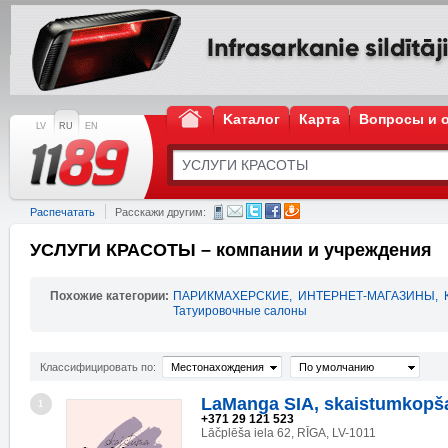
Kаталог
Карта
Вопросы и 
LV
RU
EN
Распечатать
Расскажи другим:
УСЛУГИ КРАСОТЫ – компании и учреждения
Похожие категории:
ПАРИКМАХЕРСКИЕ
,
ИНТЕРНЕТ-МАГАЗИНЫ
,
Татуировочные салоны
Классифицировать по:
Местонахождения
По умолчанию
LaManga SIA, skaistumkopš
1
+371 29 121 523
Lāčplēša iela 62, RĪGA, LV-1011