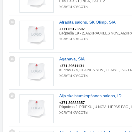
Cēsu iela 21, RĪGA, LV-1012
УСЛУГИ КРАСОТЫ
Afradita salons, SK Olimp, SIA
13
+371 65123507
Lāčplēša 19 - 2, AIZKRAUKLES NOV., AIZK
УСЛУГИ КРАСОТЫ
Aganava, SIA
14
+371 29611131
Kūdras 17a, OLAINES NOV., OLAINE, LV-211
УСЛУГИ КРАСОТЫ
Aija skaistumkopšanas salons, ID
15
+371 29883357
Rūpnīcas 2, PRIEKUĻU NOV., LIEPAS PAG., 
УСЛУГИ КРАСОТЫ