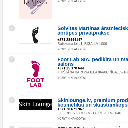
УСЛУГИ КРАСОТЫ
Solvitas Martinas ārstniecis
2
aprūpes privātprakse
+371 28444147
Raiskuma iela 1, RĪGA, LV-1006
УСЛУГИ КРАСОТЫ
Foot Lab SIA, pedikīra un ma
3
salons
+371 25 370 644
KRIŠJĀŅA BARONA IELA 96/98, RĪGA, LV-10
УСЛУГИ КРАСОТЫ
Skinlounge.lv, premium prod
4
kosmētikai un skaistumkopš
+371 28 671 967
LIELIRBES IELA 17A - 14, RĪGA, LV-1046
УСЛУГИ КРАСОТЫ