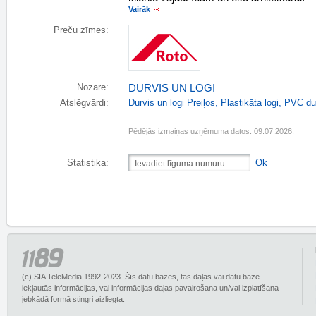
Vairāk
Preču zīmes:
Nozare:
DURVIS UN LOGI
Atslēgvārdi:
Durvis un logi Preiļos
,
Plastikāta logi
,
PVC du
Pēdējās izmaiņas uzņēmuma datos: 09.07.2026.
Statistika:
Ok
(c) SIA TeleMedia 1992-2023. Šīs datu bāzes, tās daļas vai datu bāzē
iekļautās informācijas, vai informācijas daļas pavairošana un/vai izplatīšana
jebkādā formā stingri aizliegta.