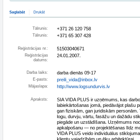
Saglabāt
Drukāt
Tālrunis:
+371 26 120 758
Tālrunis:
+371 65 307 428
Reģistrācijas nr.:
51503040671
Reģistrācijas
24.01.2007.
datums:
Darba laiks:
darba dienās 09-17
E-pasts:
preili_vida@inbox.lv
Mājaslapa:
http://www.logsundurvis.lv
Apraksts:
SIA VIDA PLUS ir uzņēmums, kas darboj
labiekārtošanas jomā, piedāvājot plašu 
gan fiziskām, gan juridiskām personām. T
logu, durvju, vārtu, fasāžu un dažādu st
piegāde un uzstādīšana. Uzņēmums nodro
apkalpošanu — no projektēšanas līdz mo
VIDA PLUS veido individuālus stiklojuma 
klientu vajadzībām un ēku arhitektūrai.