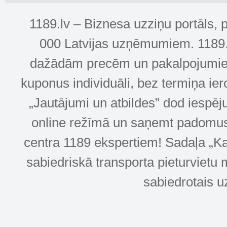
1189.lv – Biznesa uzziņu portāls, 
000 Latvijas uzņēmumiem. 1189.lv
dažādām precēm un pakalpojumiem! 
kuponus individuāli, bez termiņa ie
„Jautājumi un atbildes” dod iespēj
online režīmā un saņemt padomus u
centra 1189 ekspertiem! Sadaļa „Kar
sabiedriskā transporta pieturvietu 
sabiedrotais u