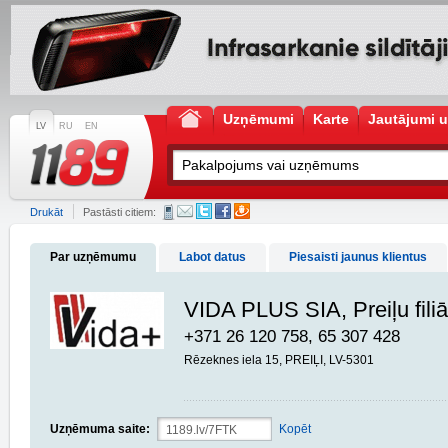
Uzņēmumi
Karte
Jautājumi u
LV
RU
EN
Drukāt
Pastāsti citiem:
Par uzņēmumu
Labot datus
Piesaisti jaunus klientus
VIDA PLUS SIA, Preiļu filiā
+371 26 120 758, 65 307 428
Rēzeknes iela 15, PREIĻI, LV-5301
Uzņēmuma saite:
Kopēt